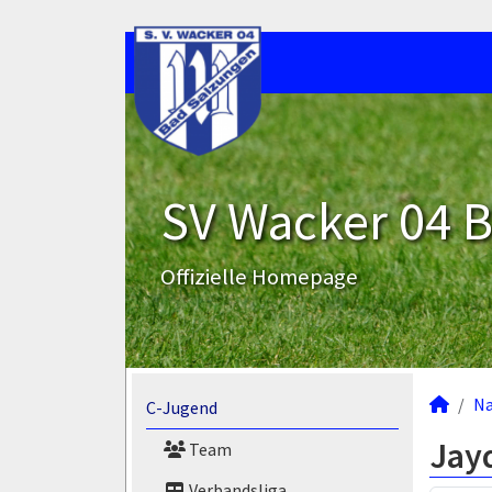
SV Wacker 04 B
Offizielle Homepage
N
C-Jugend
Jay
Team
Verbandsliga