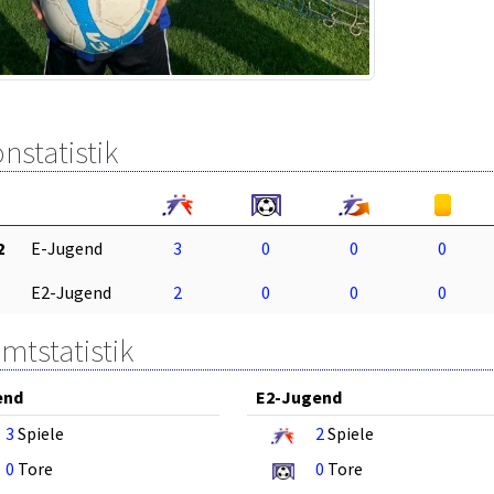
nstatistik
2
E-Jugend
3
0
0
0
E2-Jugend
2
0
0
0
mtstatistik
end
E2-Jugend
3
Spiele
2
Spiele
0
Tore
0
Tore