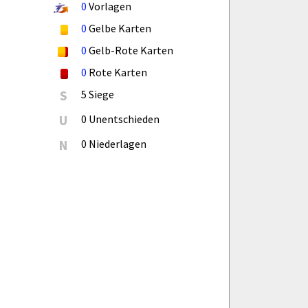
0
Vorlagen
0
Gelbe Karten
0
Gelb-Rote Karten
0
Rote Karten
S
5 Siege
U
0 Unentschieden
N
0 Niederlagen