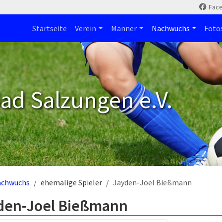
Fac
Startseite
Verein
Männer
Nachwuchs
Foto
ad Salzungen e.V.
achwuchs
ehemalige Spieler
Jayden-Joel Bießmann
den-Joel Bießmann