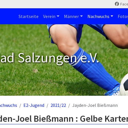
Fac
Startseite
Verein
Männer
Nachwuchs
Foto
ad Salzungen e.V.
achwuchs
E2-Jugend
2021/22
Jayden-Joel Bießmann
den-Joel Bießmann : Gelbe Karte