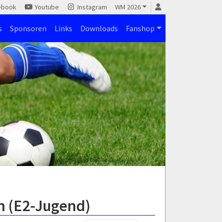
ebook
Youtube
Instagram
WM 2026
s
Sponsoren
Links
Downloads
Fanshop
n (E2-Jugend)