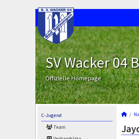
SV Wacker 04 B
Offizielle Homepage
N
C-Jugend
Jay
Team
Verbandsliga