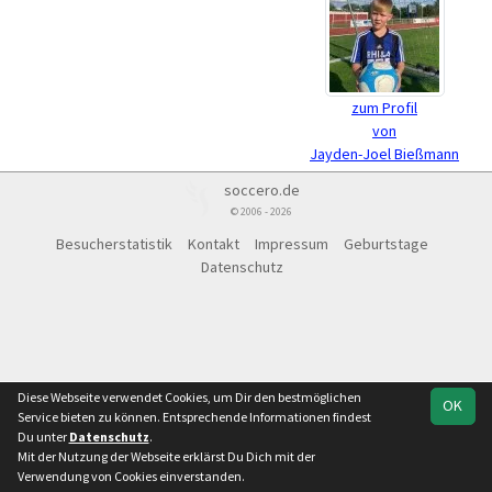
zum Profil
von
Jayden-Joel Bießmann
soccero.de
© 2006 - 2026
Besucherstatistik
Kontakt
Impressum
Geburtstage
Datenschutz
Diese Webseite verwendet Cookies, um Dir den bestmöglichen
OK
Service bieten zu können. Entsprechende Informationen findest
Du unter
Datenschutz
.
Mit der Nutzung der Webseite erklärst Du Dich mit der
Verwendung von Cookies einverstanden.