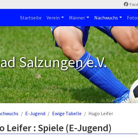
Fac
Startseite
Verein
Männer
Nachwuchs
Foto
ad Salzungen e.V.
achwuchs
E-Jugend
Ewige Tabelle
Hugo Leifer
 Leifer : Spiele (E-Jugend)