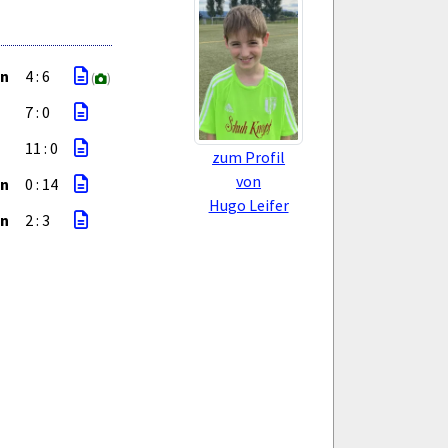
en
4 : 6
(
)
7 : 0
11 : 0
zum Profil
von
en
0 : 14
Hugo Leifer
en
2 : 3