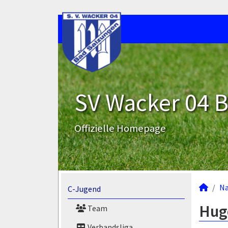
SV Wacker 04 B
Offizielle Homepage
N
C-Jugend
Hugo
Team
Verbandsliga