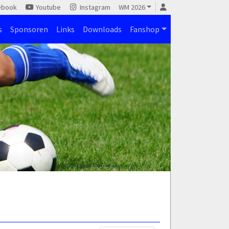
ebook
Youtube
Instagram
WM 2026
s
Sponsoren
Links
Downloads
Fanshop