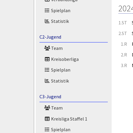
202
Spielplan
Statistik
1.ST
2.ST
C2-Jugend
1.R
Team
2.R
Kreisoberliga
3.R
Spielplan
Statistik
C3-Jugend
Team
Kreisliga Staffel 1
Spielplan