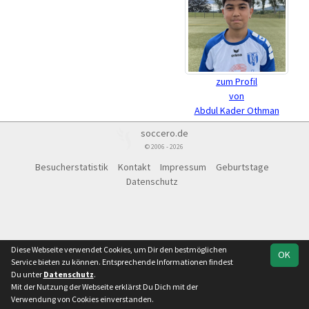
zum Profil
von
Abdul Kader Othman
soccero.de
© 2006 - 2026
Besucherstatistik
Kontakt
Impressum
Geburtstage
Datenschutz
Diese Webseite verwendet Cookies, um Dir den bestmöglichen
OK
Service bieten zu können. Entsprechende Informationen findest
Du unter
Datenschutz
.
Mit der Nutzung der Webseite erklärst Du Dich mit der
Verwendung von Cookies einverstanden.