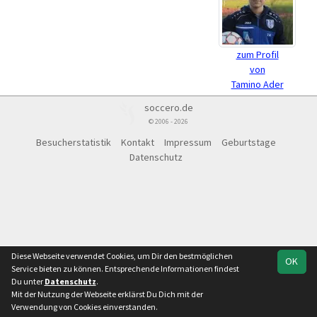
zum Profil
von
Tamino Ader
soccero.de
© 2006 - 2026
Besucherstatistik
Kontakt
Impressum
Geburtstage
Datenschutz
Diese Webseite verwendet Cookies, um Dir den bestmöglichen
OK
Service bieten zu können. Entsprechende Informationen findest
Du unter
Datenschutz
.
Mit der Nutzung der Webseite erklärst Du Dich mit der
Verwendung von Cookies einverstanden.