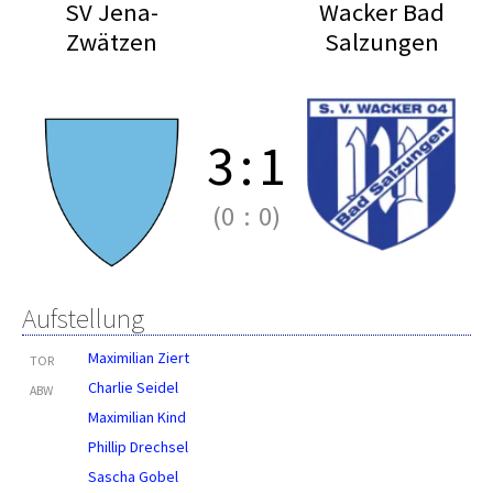
SV Jena-
Wacker Bad
Zwätzen
Salzungen
3
:
1
(0
:
0)
Aufstellung
Maximilian Ziert
TOR
Charlie Seidel
ABW
Maximilian Kind
Phillip Drechsel
Sascha Gobel