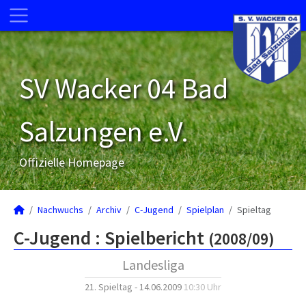
SV Wacker 04 Bad
Salzungen e.V.
Offizielle Homepage
Nachwuchs
Archiv
C-Jugend
Spielplan
Spieltag
C-Jugend :
Spielbericht
(2008/09)
Landesliga
21. Spieltag - 14.06.2009
10:30 Uhr