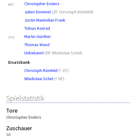
Christopher Enders
MIT
Julien Dommel
(
25' Christoph Römhild
)
Justin Maximilian Frank
Tobias Konrad
Martin Günther
STU
Thomas Wand
Unbekannt
(
58' Wladislaw Schel
)
Ersatzbank
Christoph Römhild
(
25')
Wladislaw Schel
(
58')
Spielstatistik
Tore
Christopher Enders
Zuschauer
20