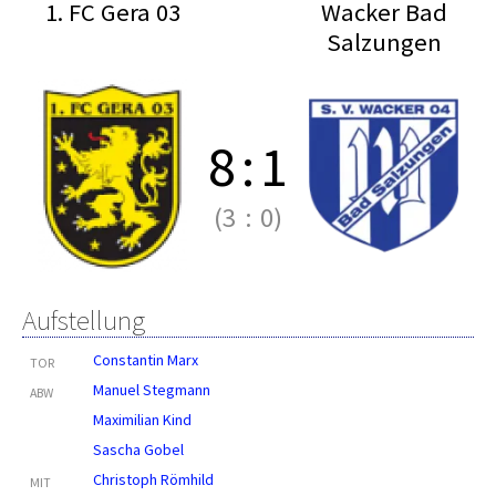
1. FC Gera 03
Wacker Bad
Salzungen
8
:
1
(3
:
0)
Aufstellung
Constantin Marx
TOR
Manuel Stegmann
ABW
Maximilian Kind
Sascha Gobel
Christoph Römhild
MIT