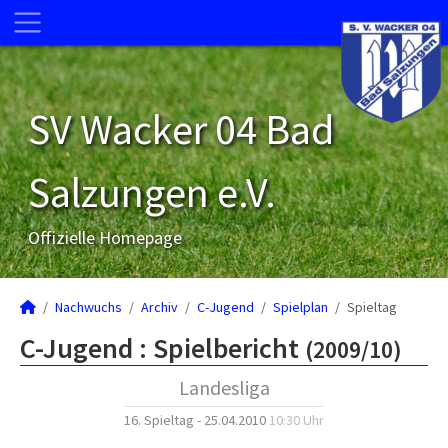
SV Wacker 04 Bad
Salzungen e.V.
Offizielle Homepage
Nachwuchs
Archiv
C-Jugend
Spielplan
Spieltag
C-Jugend :
Spielbericht
(2009/10)
Landesliga
16. Spieltag - 25.04.2010
10:30 Uhr