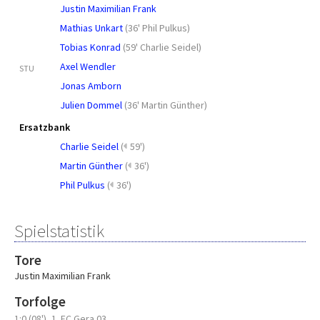
Justin Maximilian Frank
Mathias Unkart
(
36' Phil Pulkus
)
Tobias Konrad
(
59' Charlie Seidel
)
Axel Wendler
STU
Jonas Amborn
Julien Dommel
(
36' Martin Günther
)
Ersatzbank
Charlie Seidel
(
59')
Martin Günther
(
36')
Phil Pulkus
(
36')
Spielstatistik
Tore
Justin Maximilian Frank
Torfolge
1:0 (08')
1. FC Gera 03