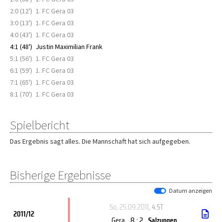
2:0 (12')
1. FC Gera 03
3:0 (13')
1. FC Gera 03
4:0 (43')
1. FC Gera 03
4:1 (48')
Justin Maximilian Frank
5:1 (56')
1. FC Gera 03
6:1 (59')
1. FC Gera 03
7:1 (65')
1. FC Gera 03
8:1 (70')
1. FC Gera 03
Spielbericht
Das Ergebnis sagt alles. Die Mannschaft hat sich aufgegeben.
Bisherige Ergebnisse
Datum anzeigen
So, 25.09.2011
, 4.ST
2011/12
8 : 2
Gera
Salzungen