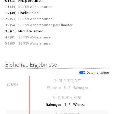
0:1 (13')
Phillip Drechsel
1:1 (44')
SG FSV Waltershausen
1:2 (49')
Charlie Seidel
2:2 (53')
SG FSV Waltershausen
3:2 (54')
SG FSV Waltershausen per Elfmeter
3:3 (61')
Marc Kreuzmann
4:3 (81')
SG FSV Waltershausen
5:3 (89')
SG FSV Waltershausen
Bisherige Ergebnisse
Datum anzeigen
Do, 31.10.2013
, 9.ST
2013/14
5 : 3
W'hausen
Salzungen
So, 11.05.2014
, 20.ST
1 : 7
Salzungen
W'hausen