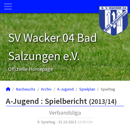
SV Wacker 04 Bad
Salzungen e.V.
Offizielle Homepage
Nachwuchs
Archiv
A-Jugend
Spielplan
Spieltag
A-Jugend :
Spielbericht
(2013/14)
Verbandsliga
9. Spieltag - 31.10.2013
10:00 Uhr