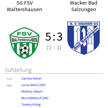
SG FSV
Wacker Bad
Waltershausen
Salzungen
5
:
3
(1
:
1)
Aufstellung
Sascha Gobel
TOR
Lucas Weitz (GK)
ABW
Mathias Unkart
Nico Mattusch (GK)
Tommy König