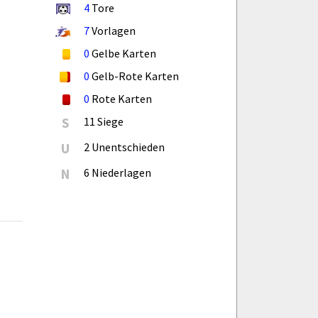
4
Tore
7
Vorlagen
0
Gelbe Karten
0
Gelb-Rote Karten
0
Rote Karten
S
11 Siege
U
2 Unentschieden
N
6 Niederlagen