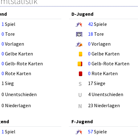
mtstatistik
end
D-Jugend
1
Spiel
42
Spiele
0
Tore
18
Tore
0
Vorlagen
0
Vorlagen
0
Gelbe Karten
0
Gelbe Karten
0
Gelb-Rote Karten
0
Gelb-Rote Karten
0
Rote Karten
0
Rote Karten
1 Sieg
S
17 Siege
0 Unentschieden
U
4 Unentschieden
0 Niederlagen
N
23 Niederlagen
gend
F-Jugend
1
Spiel
57
Spiele