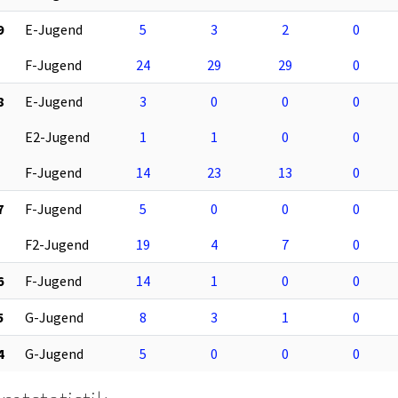
9
E-Jugend
5
3
2
0
F-Jugend
24
29
29
0
8
E-Jugend
3
0
0
0
E2-Jugend
1
1
0
0
F-Jugend
14
23
13
0
7
F-Jugend
5
0
0
0
F2-Jugend
19
4
7
0
6
F-Jugend
14
1
0
0
5
G-Jugend
8
3
1
0
4
G-Jugend
5
0
0
0