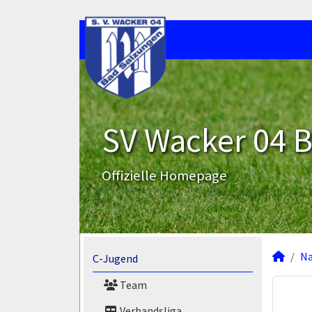
SV Wacker 04 B
Offizielle Homepage
N
C-Jugend
Team
Verbandsliga