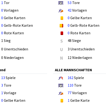
1
Tor
53
Tore
0
Vorlagen
42
Vorlagen
0
Gelbe Karten
0
Gelbe Karten
0
Gelb-Rote Karten
0
Gelb-Rote Karten
0
Rote Karten
0
Rote Karten
1 Sieg
S
48 Siege
0 Unentschieden
U
3 Unentschieden
0 Niederlagen
N
12 Niederlagen
end
ALLE MANNSCHAFTEN
13
Spiele
162
Spiele
3
Tore
110
Tore
1
Vorlage
77
Vorlagen
0
Gelbe Karten
1
Gelbe Karte