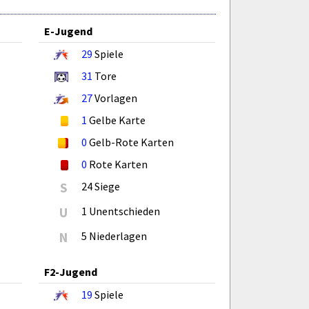
E-Jugend
29
Spiele
31
Tore
27
Vorlagen
1
Gelbe Karte
0
Gelb-Rote Karten
0
Rote Karten
S
24 Siege
U
1 Unentschieden
N
5 Niederlagen
F2-Jugend
19
Spiele