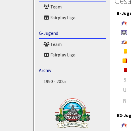
Gesa
Team
B-Jug
Fairplay Liga
G-Jugend
Team
Fairplay Liga
Archiv
S
1990 - 2025
U
N
E2-Ju