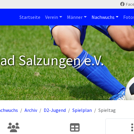
Fac
Startseite
Verein
Männer
Nachwuchs
Foto
ad Salzungen e.V.
achwuchs
Archiv
D2-Jugend
Spielplan
Spieltag