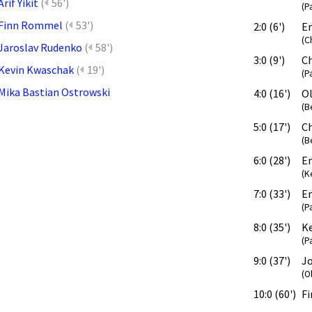
Arif Yikit
(
56')
(P
Finn Rommel
(
53')
2:0 (6')
E
(C
Jaroslav Rudenko
(
58')
3:0 (9')
C
Kevin Kwaschak
(
19')
(P
Mika Bastian Ostrowski
4:0 (16')
Ol
(B
5:0 (17')
C
(B
6:0 (28')
E
(K
7:0 (33')
E
(P
8:0 (35')
K
(P
9:0 (37')
J
(O
10:0 (60')
F