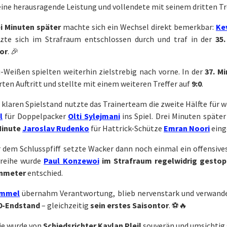
ine herausragende Leistung und vollendete mit seinem dritten T
i Minuten später
machte sich ein Wechsel direkt bemerkbar:
Ke
tzte sich im Strafraum entschlossen durch und traf in der
35
or
. 🎉
-Weißen spielten weiterhin zielstrebig nach vorne. In der
37. M
ten Auftritt und stellte mit einem weiteren Treffer auf
9:0
.
klaren Spielstand nutzte das Trainerteam die zweite Hälfte für w
l
für Doppelpacker
Olti Sylejmani
ins Spiel. Drei Minuten späte
Minute
Jaroslav Rudenko
für Hattrick-Schütze
Emran Noori
eing
 dem Schlusspfiff setzte Wacker dann noch einmal ein offensive
vreihe wurde
Paul Konzewoi
im Strafraum regelwidrig gestop
nmeter
entschied.
ommel
übernahm Verantwortung, blieb nervenstark und verwande
0-Endstand
– gleichzeitig
sein erstes Saisontor
. ⚽🔥
ie wurde von
Schiedsrichter Kaylan Pleil
souverän und umsichtig 