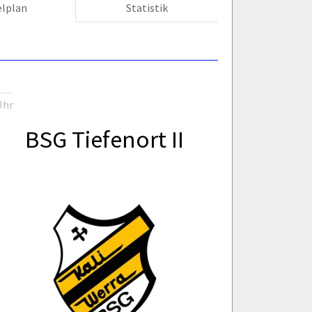
elplan
Statistik
Uhr
BSG Tiefenort II