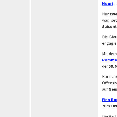
Noori
se
Nur
zwe
war, se
Saisont
Die Blau
engagier
Mit dem 
Romme
der
58. 
Kurz vor
Offensi
auf
Neu
Finn R
zum
10:
Die Part