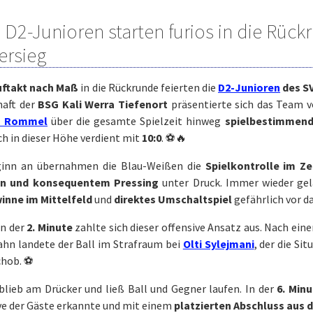
D2-Junioren starten furios in die Rückr
ersieg
uftakt nach Maß
in die Rückrunde feierten die
D2-Junioren
des S
aft der
BSG Kali Werra Tiefenort
präsentierte sich das Team 
n Rommel
über die gesamte Spielzeit hinweg
spielbestimmend,
h in dieser Höhe verdient mit
10:0
. ⚽🔥
inn an übernahmen die Blau-Weißen die
Spielkontrolle im Z
en und konsequentem Pressing
unter Druck. Immer wieder gel
inne im Mittelfeld
und
direktes Umschaltspiel
gefährlich vor d
in der
2. Minute
zahlte sich dieser offensive Ansatz aus. Nach ein
hn landete der Ball im Strafraum bei
Olti Sylejmani
, der die Si
chob. ⚽
blieb am Drücker und ließ Ball und Gegner laufen. In der
6. Minu
ve der Gäste erkannte und mit einem
platzierten Abschluss aus