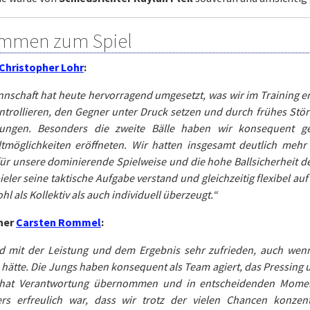
timmen zum Spiel
Christopher Lohr
:
nschaft hat heute hervorragend umgesetzt, was wir im Training er
ntrollieren, den Gegner unter Druck setzen und durch frühes Stö
ungen. Besonders die zweite Bälle haben wir konsequent ge
tmöglichkeiten eröffneten. Wir hatten insgesamt deutlich mehr 
für unsere dominierende Spielweise und die hohe Ballsicherheit d
ieler seine taktische Aufgabe verstand und gleichzeitig flexibel au
hl als Kollektiv als auch individuell überzeugt.“
ner
Carsten Rommel
:
nd mit der Leistung und dem Ergebnis sehr zufrieden, auch wen
hätte. Die Jungs haben konsequent als Team agiert, das Pressin
 hat Verantwortung übernommen und in entscheidenden Momente
rs erfreulich war, dass wir trotz der vielen Chancen konzent