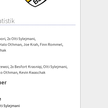
tistik
ori
,
2x Olti Sylejmani
,
 Halo Othman
,
Joe Krah
,
Finn Rommel
,
chak
zewoi
,
2x Besfort Krasniqi
,
Olti Sylejmani
,
lo Othman
,
Kevin Kwaschak
uer
e
ti Sylejmani