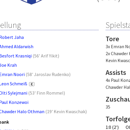
tellung
Spielsta
Robert Jaha
Tore
Ahmed Aldarwish
3x Emran No
2x Chawder
Besfort Krasniqi
(
56' Arif Yikit
)
Kevin Kwas
Joe Krah
Assists
Emran Noori
(
58' Jaroslav Rudenko
)
4x Paul Kon
Leon Schmeiß
C
Chawder Ha
Olti Sylejmani
(
53' Finn Rommel
)
Zuscha
Paul Konzewoi
35
Chawder Halo Othman
(
19' Kevin Kwaschak
)
Torfolg
bank
1:0 (2')
Ol