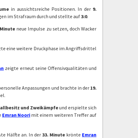
äume
in aussichtsreiche Positionen. In der
9.
en im Strafraum durch und stellte auf
3:0
.
 Minute
neue Impulse zu setzen, doch Wacker
te eine weitere Druckphase im Angriffsdrittel
an
zeigte erneut seine Offensivqualitäten und
personelle Anpassungen und brachte in der
19.
el.
allbesitz und Zweikämpfe
und erspielte sich
e
Emran Noori
mit einem weiteren Treffer auf
te Hälfte an. In der
33. Minute
krönte
Emran