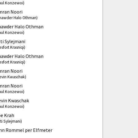
aul Konzewoi)
mran Noori
hawder Halo Othman)
hawder Halo Othman
aul Konzewoi)
ti Sylejmani
esfort Krasniqi)
hawder Halo Othman
esfort Krasniqi)
mran Noori
evin Kwaschak)
mran Noori
aul Konzewoi)
evin Kwaschak
aul Konzewoi)
oe Krah
lti Sylejmani)
inn Rommel per Elfmeter