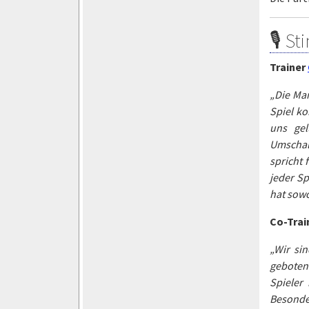
🎙 S
Trainer
„Die Man
Spiel ko
uns gel
Umschal
spricht 
jeder Sp
hat sowo
Co-Trai
„Wir si
geboten 
Spieler
Besonde