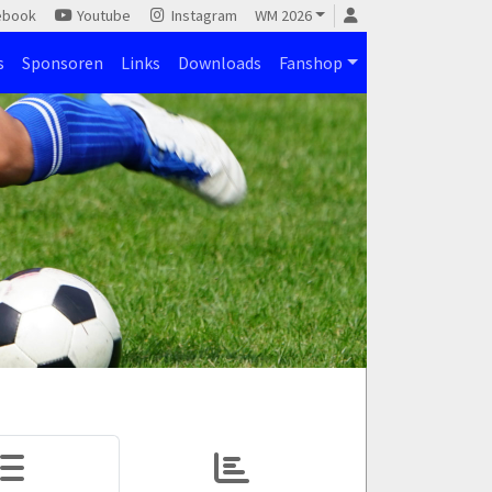
ebook
Youtube
Instagram
WM 2026
s
Sponsoren
Links
Downloads
Fanshop