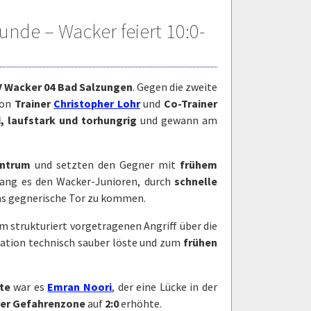
unde – Wacker feiert 10:0-
V Wacker 04 Bad Salzungen
. Gegen die zweite
von
Trainer
Christopher Lohr
und
Co-Trainer
 laufstark und torhungrig
und gewann am
entrum
und setzten den Gegner mit
frühem
ang es den Wacker-Junioren, durch
schnelle
as gegnerische Tor zu kommen.
em strukturiert vorgetragenen Angriff über die
tuation technisch sauber löste und zum
frühen
te
war es
Emran Noori
, der eine Lücke in der
 der Gefahrenzone
auf
2:0
erhöhte.