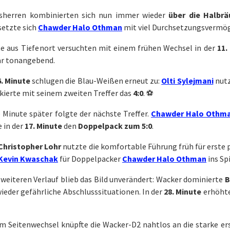
sherren kombinierten sich nun immer wieder
über die Halbr
setzte sich
Chawder Halo Othman
mit viel Durchsetzungsvermög
te aus Tiefenort versuchten mit einem frühen Wechsel in der
11.
lar tonangebend.
6. Minute
schlugen die Blau-Weißen erneut zu:
Olti Sylejmani
nutz
kierte mit seinem zweiten Treffer das
4:0
. ⚽
 Minute später folgte der nächste Treffer.
Chawder Halo Othm
 in der
17. Minute
den
Doppelpack zum 5:0
.
Christopher Lohr
nutzte die komfortable Führung früh für erste 
Kevin Kwaschak
für Doppelpacker
Chawder Halo Othman
ins Spi
weiteren Verlauf blieb das Bild unverändert: Wacker dominierte
B
eder gefährliche Abschlusssituationen. In der
28. Minute
erhöht
m Seitenwechsel knüpfte die Wacker-D2 nahtlos an die starke ers