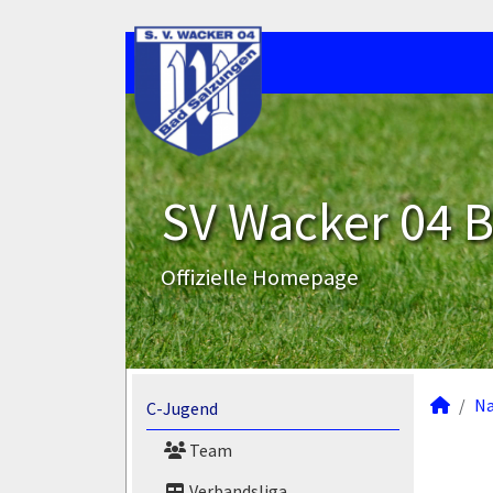
SV Wacker 04 B
Offizielle Homepage
N
C-Jugend
Team
Verbandsliga