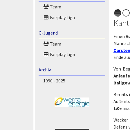
Team
🔵⚪ 
Fairplay Liga
Kant
G-Jugend
Einen
A
Mannsch
Team
Carste
Fairplay Liga
Ende auc
Von Beg
Archiv
Anlauf
1990 - 2025
Ballgew
Bereits 
Außenba
1:0
eins
Wacker 
Defensi