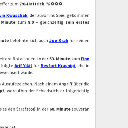
reffer zum
7:0-Hattrick
. 🎯⚽⚽⚽
vin Kwaschak
, der zuvor ins Spiel gekommen
. Minute
zum
8:0
– gleichzeitig
sein erstes
inute
belohnte sich auch
Joe Krah
für seinen
eitere Rotationen. In der
53. Minute
kam
Finn
r folgte
Arif Yikit
für
Besfort Krasniqi
, ehe in
ewechselt wurde.
s Ausrufezeichen. Nach einem Angriff über die
pt
, woraufhin der Schiedsrichter folgerichtig
lte den Strafstoß in der
60. Minute
souverän
geleitet.