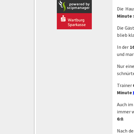
Die Hau
Minute
Die Gäs
blieb k
In der
1
und mar
Nur eine
schnürte
Trainer
Minute
Auch im 
immer wi
6:0
.
Nach de