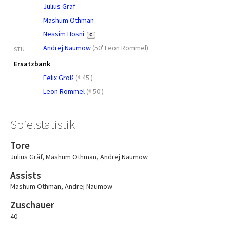
Julius Gräf
Mashum Othman
Nessim Hosni
C
Andrej Naumow
(
50' Leon Rommel
)
STU
Ersatzbank
Felix Groß
(
45')
Leon Rommel
(
50')
Spielstatistik
Tore
Julius Gräf
,
Mashum Othman
,
Andrej Naumow
Assists
Mashum Othman
,
Andrej Naumow
Zuschauer
40