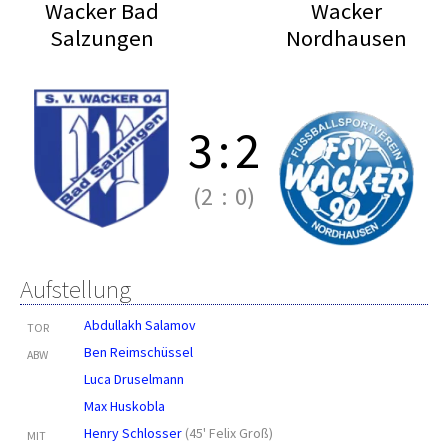
Wacker Bad
Wacker
Salzungen
Nordhausen
3
:
2
(2
:
0)
Aufstellung
Abdullakh Salamov
TOR
Ben Reimschüssel
ABW
Luca Druselmann
Max Huskobla
Henry Schlosser
(
45' Felix Groß
)
MIT