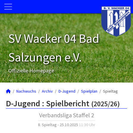
SV Wacker 04 Bad
Salzungen e.V.
Offizielle Homepage
Nachwuchs
Archiv
D-Jugend
Spielplan
Spieltag
D-Jugend :
Spielbericht
(2025/26)
Verbandsliga Staffel 2
8. Spieltag - 25.10.2025
11:30 Uhr