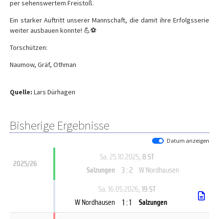
per sehenswertem Freistoß.
Ein starker Auftritt unserer Mannschaft, die damit ihre Erfolgsserie
weiter ausbauen konnte! 💪⚽
Torschützen:
Naumow, Gräf, Othman
Quelle:
Lars Dürhagen
Bisherige Ergebnisse
Datum anzeigen
Sa, 25.10.2025
, 8.ST
2025/26
3 : 2
Salzungen
W Nordhausen
Sa, 16.05.2026
, 19.ST
1 : 1
W Nordhausen
Salzungen