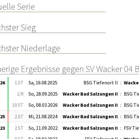
elle Serie
hster Sieg
hster Niederlage
herige Ergebnisse gegen SV Wacker 04 
/26
1.ST
Sa, 16.08.2025
BSG Tiefenort II
:
Wacker
2.R
So, 28.09.2025
Wacker Bad Salzungen II
:
BSG Tie
10.ST
So, 08.03.2026
Wacker Bad Salzungen II
:
BSG Tie
/25
2.ST
Mi, 21.08.2024
Wacker Bad Salzungen II
:
BSG Tie
/23
2.ST
So, 11.09.2022
Wacker Bad Salzungen II
:
FSV Tie
9.ST
Sa, 18.03.2023
FSV Tiefenort II
:
Wacker