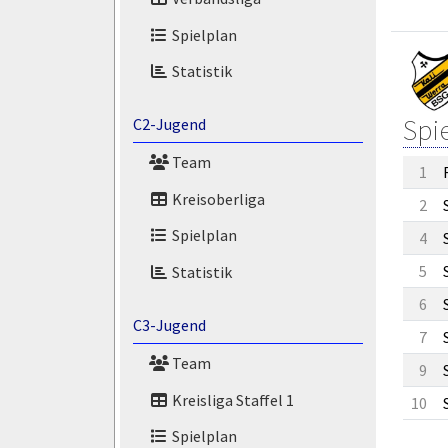
Spielplan
Statistik
Spi
C2-Jugend
Team
1
Kreisoberliga
2
Spielplan
4
5
Statistik
6
C3-Jugend
7
Team
9
Kreisliga Staffel 1
10
Spielplan