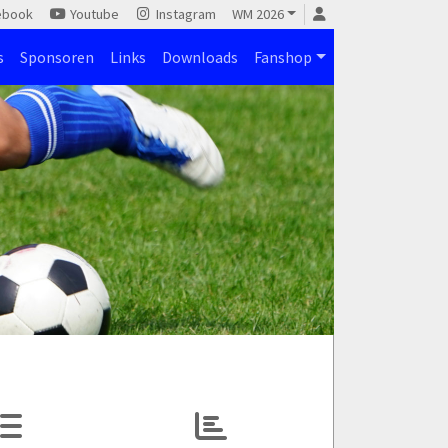
ebook
Youtube
Instagram
WM 2026
s
Sponsoren
Links
Downloads
Fanshop