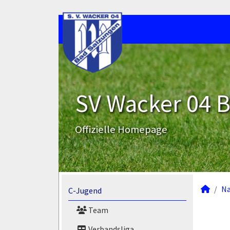
SV Wacker 04 B
Offizielle Homepage
N
C-Jugend
Team
Verbandsliga