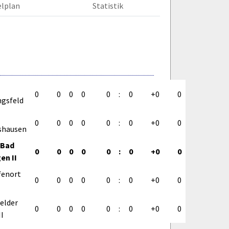
elplan
Statistik
n II
0
0
0
0
0
:
0
+0
0
ngsfeld
0
0
0
0
0
:
0
+0
0
shausen
II
 Bad
0
0
0
0
0
:
0
+0
0
en II
fenort
0
0
0
0
0
:
0
+0
0
elder
0
0
0
0
0
:
0
+0
0
II