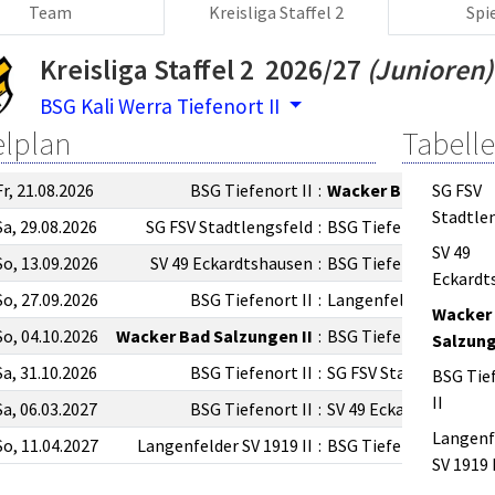
Team
Kreisliga Staffel 2
Spi
Kreisliga Staffel 2 2026/27
(Junioren)
BSG Kali Werra Tiefenort II
elplan
Tabelle
Fr, 21.08.2026
BSG Tiefenort II
:
Wacker Bad Salzunge
SG FSV
Stadtle
Sa, 29.08.2026
SG FSV Stadtlengsfeld
:
BSG Tiefenort II
SV 49
So, 13.09.2026
SV 49 Eckardtshausen
:
BSG Tiefenort II
Eckardt
So, 27.09.2026
BSG Tiefenort II
:
Langenfelder SV 1919 
Wacker
So, 04.10.2026
Wacker Bad Salzungen II
:
BSG Tiefenort II
Salzung
Sa, 31.10.2026
BSG Tiefenort II
:
SG FSV Stadtlengsfeld
BSG Tie
II
Sa, 06.03.2027
BSG Tiefenort II
:
SV 49 Eckardtshausen
Langenf
So, 11.04.2027
Langenfelder SV 1919 II
:
BSG Tiefenort II
SV 1919 