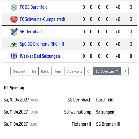
FC 02 Barchfeld
0
0
0
0
+0
0
FC Schweina-Gumpelstadt
0
0
0
0
+0
0
SG Dermbach
0
0
0
0
+0
0
SpG SG Bremen / Rhön III
0
0
0
0
+0
0
Wacker Bad Salzungen
0
0
0
0
+0
0
Gesamt
Hin
Rück
Heim
Auswärts
10. Spieltag
10. Spieltag
Sa, 10.04.2027
SG Dermbach
:
Barchfeld
10:00
So, 11.04.2027
SchweinaGump
:
Salzungen
10:00
So, 11.04.2027
Tiefenort II
:
SG Bremen III
11:00