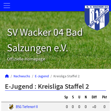
SV Wacker 04 Bad
Salzungen e.V.
Offizielle Homepage
Nachwuchs
E-Jugend
Kreisliga Staffel 2
E-Jugend :
Kreisliga Staffel 2
Sp
S
U
N
Diff
Pkt
BSG Tiefenort II
0
0
0
0
+0
0