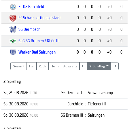
FC 02 Barchfeld
0
0
0
0
+0
0
FC Schweina-Gumpelstadt
0
0
0
0
+0
0
SG Dermbach
0
0
0
0
+0
0
SpG SG Bremen / Rhön III
0
0
0
0
+0
0
Wacker Bad Salzungen
0
0
0
0
+0
0
Gesamt
Hin
Rück
Heim
Auswärts
2. Spieltag
2. Spieltag
Sa, 29.08.2026
SG Dermbach
:
SchweinaGump
11:30
So, 30.08.2026
Barchfeld
:
Tiefenort II
10:00
So, 30.08.2026
SG Bremen III
:
Salzungen
10:00
3. Spieltag