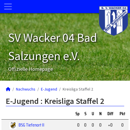
SV Wacker 04 Bad
Salzungen e.V.
Offizielle Homepage
Nachwuchs
E-Jugend
Kreisliga Staffel 2
E-Jugend :
Kreisliga Staffel 2
Sp
S
U
N
Diff
Pkt
BSG Tiefenort II
0
0
0
0
+0
0