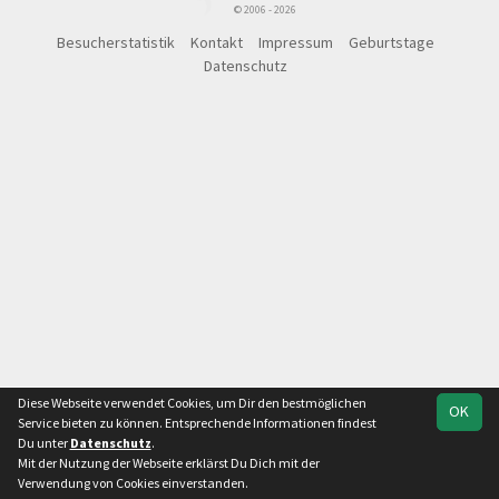
© 2006 - 2026
Besucherstatistik
Kontakt
Impressum
Geburtstage
Datenschutz
Diese Webseite verwendet Cookies, um Dir den bestmöglichen
OK
Service bieten zu können. Entsprechende Informationen findest
Du unter
Datenschutz
.
Mit der Nutzung der Webseite erklärst Du Dich mit der
Team
Kreisliga Staffel 3
Spielplan
Statistik
Verwendung von Cookies einverstanden.