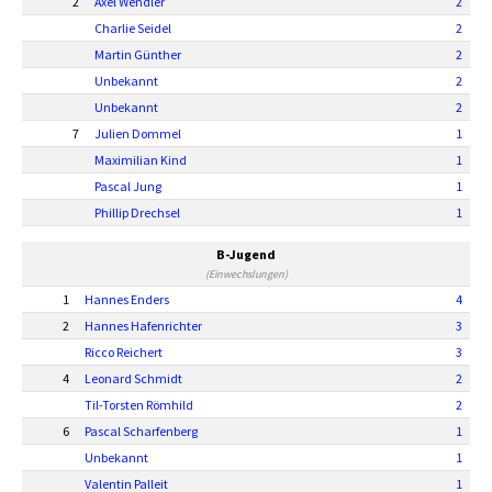
2
Axel Wendler
2
Charlie Seidel
2
Martin Günther
2
Unbekannt
2
Unbekannt
2
7
Julien Dommel
1
Maximilian Kind
1
Pascal Jung
1
Phillip Drechsel
1
B-Jugend
(Einwechslungen)
1
Hannes Enders
4
2
Hannes Hafenrichter
3
Ricco Reichert
3
4
Leonard Schmidt
2
Til-Torsten Römhild
2
6
Pascal Scharfenberg
1
Unbekannt
1
Valentin Palleit
1