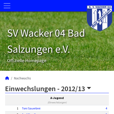
SV Wacker 04 Bad
Salzungen e.V.
Offizielle Homepage
Nachwuchs
Einwechslungen -
2012/13
A-Jugend
(Einwechslungen)
1
Toni Sauerbrei
4