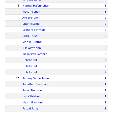
5
Hannes Hafenrichter
3
Ricco Reichert
3
7
Axel Wendler
2
Charlie Seidel
2
Leonard Schmidt
2
Luca Grusa
2
Martin Günther
2
Nils Wittmann
2
Til-Torsten Römhild
2
Unbekannt
2
Unbekannt
2
Unbekannt
2
17
Jeremy Garcia Meson
1
Jonathan Beermann
1
Julien Dommel
1
Luca Weisheit
1
Maximilian Kind
1
Pascal Jung
1