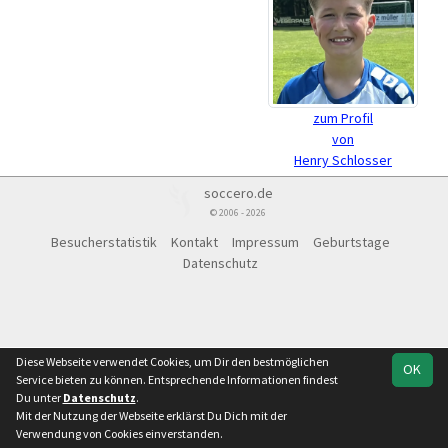
zum Profil
von
Henry Schlosser
soccero.de
© 2006 - 2026
Besucherstatistik
Kontakt
Impressum
Geburtstage
Datenschutz
Diese Webseite verwendet Cookies, um Dir den bestmöglichen
OK
Service bieten zu können. Entsprechende Informationen findest
Du unter
Datenschutz
.
Mit der Nutzung der Webseite erklärst Du Dich mit der
Verwendung von Cookies einverstanden.