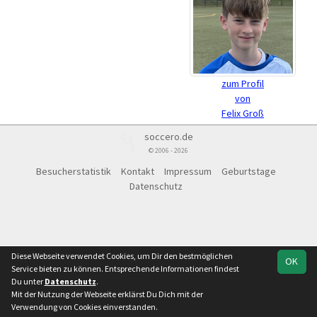
zum Profil
von
Felix Groß
soccero.de
© 2006 - 2026
Besucherstatistik
Kontakt
Impressum
Geburtstage
Datenschutz
Diese Webseite verwendet Cookies, um Dir den bestmöglichen
OK
Service bieten zu können. Entsprechende Informationen findest
Du unter
Datenschutz
.
Mit der Nutzung der Webseite erklärst Du Dich mit der
Verwendung von Cookies einverstanden.