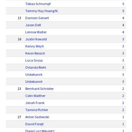
Tobias Schrumpf
5
Tommy Huy Hoang N.
5
13
Damien Geisert
4
Jason Dell
4
Lennox Walter
4
16
Justin Kowald
3
Kenny Weyh
3
Kevin Reisich
3
Luca Grusa
3
Orlando Riehl
3
Unbekannt
3
Unbekannt
3
23
Bernhard Schröder
2
Colin Walther
2
Jonah Frank
2
Tamino Pichler
2
27
Anton Sadowski
1
David Forejt
1
Diego Luiz Mikuletz
1