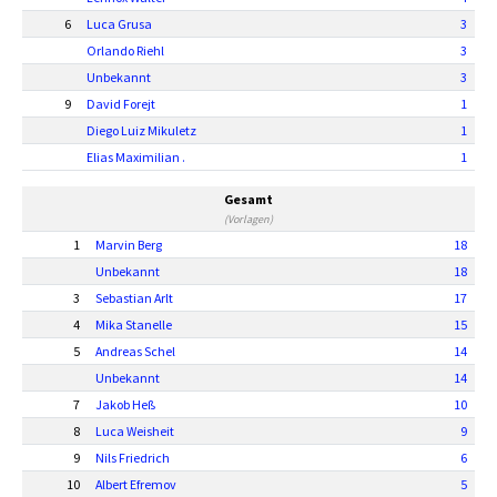
6
Luca Grusa
3
Orlando Riehl
3
Unbekannt
3
9
David Forejt
1
Diego Luiz Mikuletz
1
Elias Maximilian .
1
Gesamt
(Vorlagen)
1
Marvin Berg
18
Unbekannt
18
3
Sebastian Arlt
17
4
Mika Stanelle
15
5
Andreas Schel
14
Unbekannt
14
7
Jakob Heß
10
8
Luca Weisheit
9
9
Nils Friedrich
6
10
Albert Efremov
5