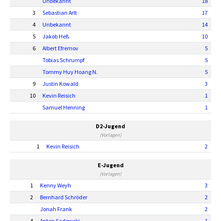
Unbekannt
18
3
Sebastian Arlt
17
4
Unbekannt
14
5
Jakob Heß
10
6
Albert Efremov
5
Tobias Schrumpf
5
Tommy Huy Hoang N.
5
9
Justin Kowald
3
10
Kevin Reisich
1
Samuel Henning
1
D2-Jugend
(Vorlagen)
1
Kevin Reisich
2
E-Jugend
(Vorlagen)
1
Kenny Weyh
3
2
Bernhard Schröder
2
Jonah Frank
2
4
Anton Sadowski
1