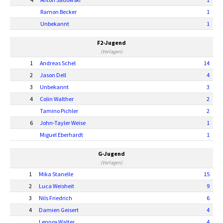
Ramon Becker
1
Unbekannt
1
F2-Jugend
(Vorlagen)
1
Andreas Schel
14
2
Jason Dell
4
3
Unbekannt
3
4
Colin Walther
2
Tamino Pichler
2
6
John-Tayler Weise
1
Miguel Eberhardt
1
G-Jugend
(Vorlagen)
1
Mika Stanelle
15
2
Luca Weisheit
9
3
Nils Friedrich
6
4
Damien Geisert
4
Lennox Walter
4