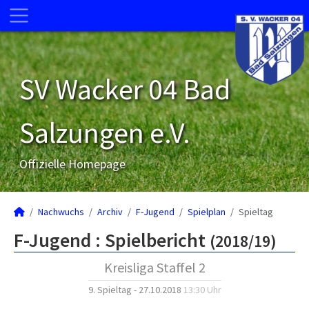
SV Wacker 04 Bad
Salzungen e.V.
Offizielle Homepage
Nachwuchs
Archiv
F-Jugend
Spielplan
Spieltag
F-Jugend :
Spielbericht
(2018/19)
Kreisliga Staffel 2
9. Spieltag - 27.10.2018
13:30 Uhr