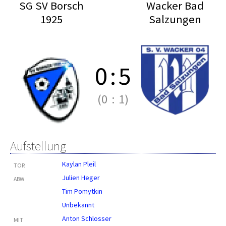
SG SV Borsch
Wacker Bad
1925
Salzungen
0
:
5
(0
:
1)
Aufstellung
Kaylan Pleil
TOR
Julien Heger
ABW
Tim Pomytkin
Unbekannt
Anton Schlosser
MIT