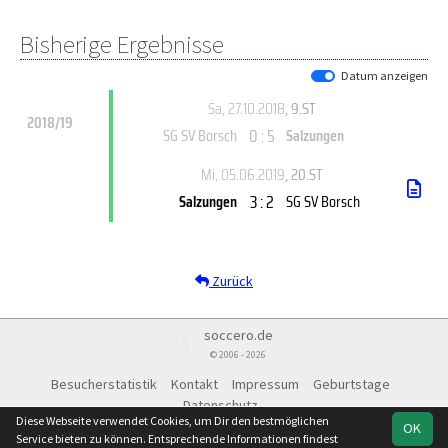
Bisherige Ergebnisse
Datum anzeigen
Sa, 27.10.2018
, 9.ST
2018/19
0 : 5
SG SV Borsch
Salzungen
Mi, 05.06.2019
, 20.ST
3 : 2
Salzungen
SG SV Borsch
Zurück
soccero.de
© 2006 - 2026
Besucherstatistik
Kontakt
Impressum
Geburtstage
Datenschutz
Diese Webseite verwendet Cookies, um Dir den bestmöglichen
OK
Service bieten zu können. Entsprechende Informationen findest