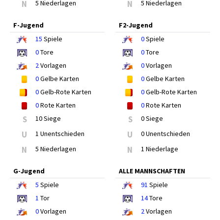
N
5 Niederlagen
N
5 Niederlagen
F-Jugend
F2-Jugend
15
Spiele
0
Spiele
0
Tore
0
Tore
2
Vorlagen
0
Vorlagen
0
Gelbe Karten
0
Gelbe Karten
0
Gelb-Rote Karten
0
Gelb-Rote Karten
0
Rote Karten
0
Rote Karten
S
10 Siege
S
0 Siege
U
1 Unentschieden
U
0 Unentschieden
N
5 Niederlagen
N
1 Niederlage
G-Jugend
ALLE MANNSCHAFTEN
5
Spiele
91
Spiele
1
Tor
14
Tore
0
Vorlagen
2
Vorlagen