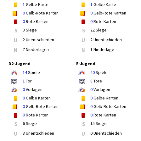
1
Gelbe Karte
1
Gelbe Karte
0
Gelb-Rote Karten
0
Gelb-Rote Karten
0
Rote Karten
0
Rote Karten
S
3 Siege
S
22 Siege
U
2 Unentschieden
U
2 Unentschieden
N
7 Niederlagen
N
1 Niederlage
D2-Jugend
E-Jugend
14
Spiele
20
Spiele
1
Tor
8
Tore
0
Vorlagen
0
Vorlagen
0
Gelbe Karten
0
Gelbe Karten
0
Gelb-Rote Karten
0
Gelb-Rote Karten
0
Rote Karten
0
Rote Karten
S
6 Siege
S
15 Siege
U
3 Unentschieden
U
0 Unentschieden