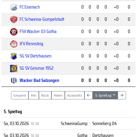
FC Eisenach
0
0
0
0
+0
0
FC Schweina-Gumpelstadt
0
0
0
0
+0
0
FSV Wacker 03 Gotha
0
0
0
0
+0
0
JFV Rennsteig
0
0
0
0
+0
0
SG SV Dietzhausen
0
0
0
0
+0
0
SG SV Geismar 1952
0
0
0
0
+0
0
Wacker Bad Salzungen
0
0
0
0
+0
0
Gesamt
Hin
Rück
Heim
Auswärts
5. Spieltag
5. Spieltag
Sa, 03.10.2026
SchweinaGump
:
Sonneberg 04
10:30
Sa, 03.10.2026
Gotha
:
Dietzhausen
10:30