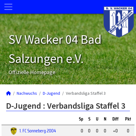
SV Wacker 04 Bad
Salzungen e.V.
Offizielle Homepage
Nachwuchs
D-Jugend
Verbandsliga Staffel 3
D-Jugend :
Verbandsliga Staffel 3
Sp
S
U
N
Diff
Pkt
1. FC Sonneberg 2004
0
0
0
0
+0
0