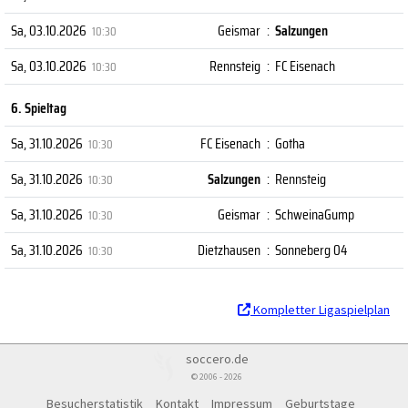
Sa, 03.10.2026
Geismar
:
Salzungen
10:30
Sa, 03.10.2026
Rennsteig
:
FC Eisenach
10:30
6. Spieltag
Sa, 31.10.2026
FC Eisenach
:
Gotha
10:30
Sa, 31.10.2026
Salzungen
:
Rennsteig
10:30
Sa, 31.10.2026
Geismar
:
SchweinaGump
10:30
Sa, 31.10.2026
Dietzhausen
:
Sonneberg 04
10:30
Kompletter Ligaspielplan
soccero.de
© 2006 - 2026
Besucherstatistik
Kontakt
Impressum
Geburtstage