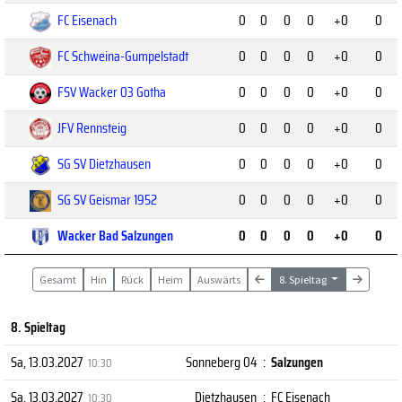
FC Eisenach
0
0
0
0
+0
0
FC Schweina-Gumpelstadt
0
0
0
0
+0
0
FSV Wacker 03 Gotha
0
0
0
0
+0
0
JFV Rennsteig
0
0
0
0
+0
0
SG SV Dietzhausen
0
0
0
0
+0
0
SG SV Geismar 1952
0
0
0
0
+0
0
Wacker Bad Salzungen
0
0
0
0
+0
0
Gesamt
Hin
Rück
Heim
Auswärts
8. Spieltag
8. Spieltag
Sa, 13.03.2027
Sonneberg 04
:
Salzungen
10:30
Sa, 13.03.2027
Dietzhausen
:
FC Eisenach
10:30