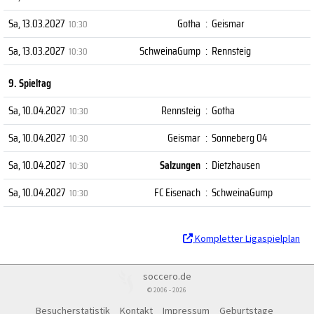
Sa, 13.03.2027
Gotha
:
Geismar
10:30
Sa, 13.03.2027
SchweinaGump
:
Rennsteig
10:30
9. Spieltag
Sa, 10.04.2027
Rennsteig
:
Gotha
10:30
Sa, 10.04.2027
Geismar
:
Sonneberg 04
10:30
Sa, 10.04.2027
Salzungen
:
Dietzhausen
10:30
Sa, 10.04.2027
FC Eisenach
:
SchweinaGump
10:30
Kompletter Ligaspielplan
soccero.de
© 2006 - 2026
Besucherstatistik
Kontakt
Impressum
Geburtstage