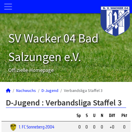
SV Wacker 04 Bad
Salzungen e.V.
Offizielle Homepage
Nachwuchs
D-Jugend
Verbandsliga Staffel 3
D-Jugend :
Verbandsliga Staffel 3
Sp
S
U
N
Diff
Pkt
1. FC Sonneberg 2004
0
0
0
0
+0
0