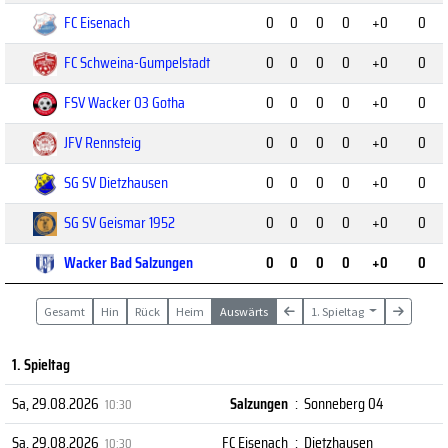
FC Eisenach
0
0
0
0
+0
0
FC Schweina-Gumpelstadt
0
0
0
0
+0
0
FSV Wacker 03 Gotha
0
0
0
0
+0
0
JFV Rennsteig
0
0
0
0
+0
0
SG SV Dietzhausen
0
0
0
0
+0
0
SG SV Geismar 1952
0
0
0
0
+0
0
Wacker Bad Salzungen
0
0
0
0
+0
0
Gesamt
Hin
Rück
Heim
Auswärts
1. Spieltag
1. Spieltag
Sa, 29.08.2026
Salzungen
:
Sonneberg 04
10:30
Sa, 29.08.2026
FC Eisenach
:
Dietzhausen
10:30