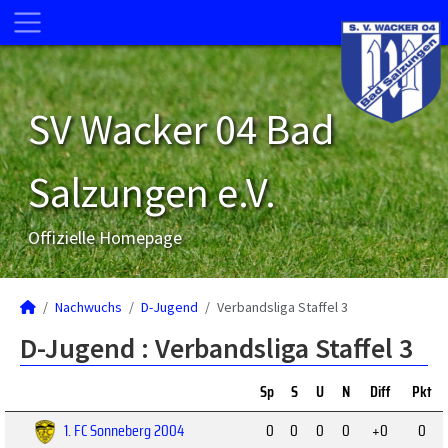
SV Wacker 04 Bad
Salzungen e.V.
Offizielle Homepage
Nachwuchs
D-Jugend
Verbandsliga Staffel 3
D-Jugend :
Verbandsliga Staffel 3
Sp
S
U
N
Diff
Pkt
1. FC Sonneberg 2004
0
0
0
0
+0
0