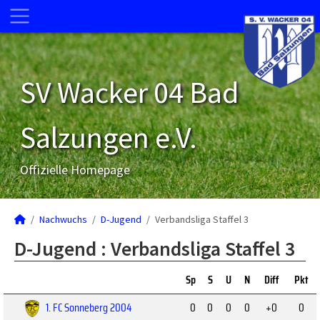
SV Wacker 04 Bad
Salzungen e.V.
Offizielle Homepage
Nachwuchs
D-Jugend
Verbandsliga Staffel 3
D-Jugend :
Verbandsliga Staffel 3
Sp
S
U
N
Diff
Pkt
1. FC Sonneberg 2004
0
0
0
0
+0
0