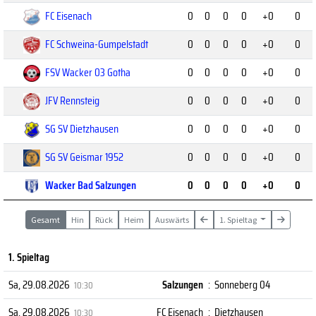
FC Eisenach
0
0
0
0
+0
0
FC Schweina-Gumpelstadt
0
0
0
0
+0
0
FSV Wacker 03 Gotha
0
0
0
0
+0
0
JFV Rennsteig
0
0
0
0
+0
0
SG SV Dietzhausen
0
0
0
0
+0
0
SG SV Geismar 1952
0
0
0
0
+0
0
Wacker Bad Salzungen
0
0
0
0
+0
0
Gesamt
Hin
Rück
Heim
Auswärts
1. Spieltag
1. Spieltag
Sa, 29.08.2026
Salzungen
:
Sonneberg 04
10:30
Sa, 29.08.2026
FC Eisenach
:
Dietzhausen
10:30