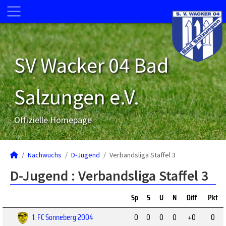
SV Wacker 04 Bad
Salzungen e.V.
Offizielle Homepage
Nachwuchs
D-Jugend
Verbandsliga Staffel 3
D-Jugend :
Verbandsliga Staffel 3
Sp
S
U
N
Diff
Pkt
1. FC Sonneberg 2004
0
0
0
0
+0
0