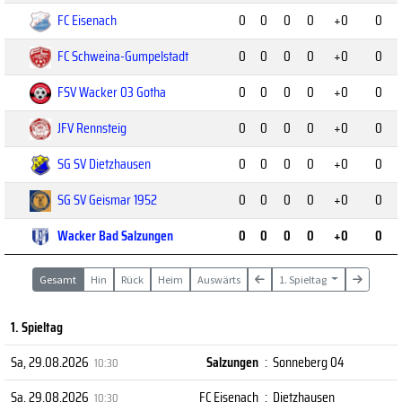
FC Eisenach
0
0
0
0
+0
0
FC Schweina-Gumpelstadt
0
0
0
0
+0
0
FSV Wacker 03 Gotha
0
0
0
0
+0
0
JFV Rennsteig
0
0
0
0
+0
0
SG SV Dietzhausen
0
0
0
0
+0
0
SG SV Geismar 1952
0
0
0
0
+0
0
Wacker Bad Salzungen
0
0
0
0
+0
0
Gesamt
Hin
Rück
Heim
Auswärts
1. Spieltag
1. Spieltag
Sa, 29.08.2026
Salzungen
:
Sonneberg 04
10:30
Sa, 29.08.2026
FC Eisenach
:
Dietzhausen
10:30