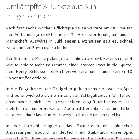
Umkämpfte 3 Punkte aus Suhl
mitgenommen
Nach fast sechs Wochen Pflichtspielpause wartete am 18. Spieltag
der Verbandsliga direkt eine große Herausforderung auf unsere
Mannschaft: Auswärts in Suhl gegen Dietzhausen galt es, schnell
wieder in den Rhythmus zu finden.
Der Start in die Partie gelang dabei nahezu perfekt. Bereits in der 4.
Minute spielte Mahsum Othman einen starken Pass in die Spitze,
den Henry Schlosser eiskalt verwertete und damit seinen 10.
Saisontreffer erzielte.
In der Folge kamen die Gastgeber jedoch immer besser ins Spiel
und es entwickelte sich ein intensiver Schlagabtausch. Wir fanden
phasenweise nicht den gewünschten Zugriff und mussten uns
mehrfach bei unserem Keeper Abdullakh bedanken, der mit starken
Paraden seine Klasse unter Beweis stellte und uns im Spiel hielt.
In der Halbzeit reagierte das Trainerteam mit taktischen
Anpassungen, wodurch wir deutlich mehr Stabilität in unser Spiel
brachten. Die Konsequenz folgte wenig später: Nach einer Ecke von