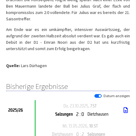
Ben Mauermann landete der Ball bei Julius Graf, der flach und
kompromisslos zum 2:0 vollendete. Für Julius war es bereits der 21.
Saisontreffer.
Am Ende war es ein umkämpfter, intensiver Auswärtssieg, der
aufgrund der zweiten Halbzeit absolut verdient war. Es gab auch ein
Debüt in der D1 - Emran Noori aus der D2 hat uns kurzfristig
unterstützt und somit zum Erfolg beigetragen.
Quelle:
Lars Dürhagen
Bisherige Ergebnisse
Datum anzeigen
Do, 23.10.2025
, 7.ST
2025/26
2 : 0
Salzungen
Dietzhausen
Mi, 13.05.2026
, 18.ST
0 : 2
Dietzhausen
Salzungen