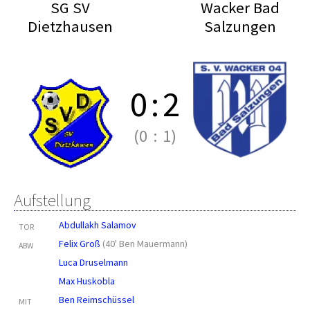
SG SV
Wacker Bad
Dietzhausen
Salzungen
0
:
2
(0
:
1)
Aufstellung
Abdullakh Salamov
TOR
Felix Groß
(
40' Ben Mauermann
)
ABW
Luca Druselmann
Max Huskobla
Ben Reimschüssel
MIT