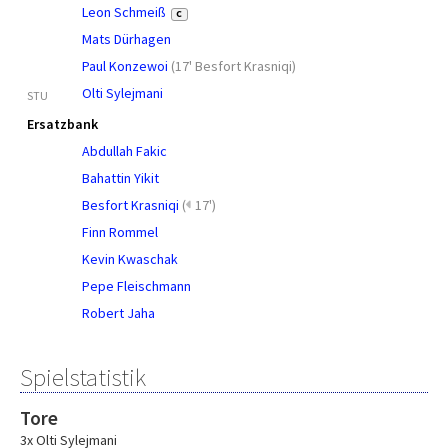
Leon Schmeiß
C
Mats Dürhagen
Paul Konzewoi
(
17' Besfort Krasniqi
)
Olti Sylejmani
STU
Ersatzbank
Abdullah Fakic
Bahattin Yikit
Besfort Krasniqi
(
17')
Finn Rommel
Kevin Kwaschak
Pepe Fleischmann
Robert Jaha
Spielstatistik
Tore
3x Olti Sylejmani