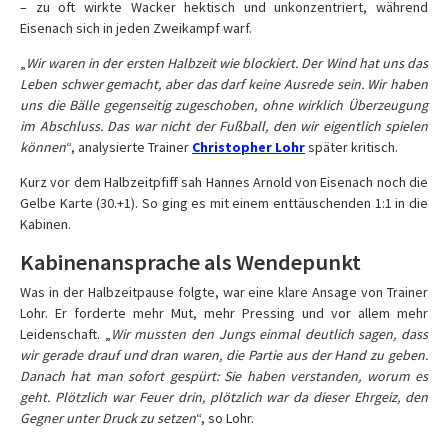
– zu oft wirkte Wacker hektisch und unkonzentriert, während
Eisenach sich in jeden Zweikampf warf.
„
Wir waren in der ersten Halbzeit wie blockiert. Der Wind hat uns das
Leben schwer gemacht, aber das darf keine Ausrede sein. Wir haben
uns die Bälle gegenseitig zugeschoben, ohne wirklich Überzeugung
im Abschluss. Das war nicht der Fußball, den wir eigentlich spielen
können
“, analysierte Trainer
Christopher Lohr
später kritisch.
Kurz vor dem Halbzeitpfiff sah Hannes Arnold von Eisenach noch die
Gelbe Karte (30.+1). So ging es mit einem enttäuschenden 1:1 in die
Kabinen.
Kabinenansprache als Wendepunkt
Was in der Halbzeitpause folgte, war eine klare Ansage von Trainer
Lohr. Er forderte mehr Mut, mehr Pressing und vor allem mehr
Leidenschaft. „
Wir mussten den Jungs einmal deutlich sagen, dass
wir gerade drauf und dran waren, die Partie aus der Hand zu geben.
Danach hat man sofort gespürt: Sie haben verstanden, worum es
geht. Plötzlich war Feuer drin, plötzlich war da dieser Ehrgeiz, den
Gegner unter Druck zu setzen
“, so Lohr.