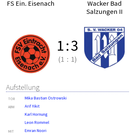
FS Ein. Eisenach
Wacker Bad
Salzungen II
1
:
3
(1
:
1)
Aufstellung
Mika Bastian Ostrowski
TOR
Arif Yikit
ABW
Karl Hornung
Leon Rommel
Emran Noori
MIT