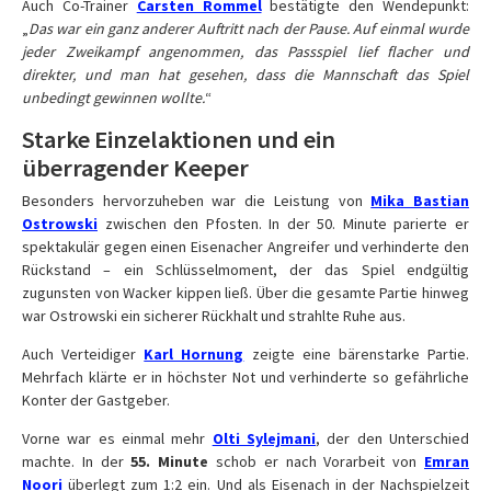
Auch Co-Trainer
Carsten Rommel
bestätigte den Wendepunkt:
„
Das war ein ganz anderer Auftritt nach der Pause. Auf einmal wurde
jeder Zweikampf angenommen, das Passspiel lief flacher und
direkter, und man hat gesehen, dass die Mannschaft das Spiel
unbedingt gewinnen wollte.
“
Starke Einzelaktionen und ein
überragender Keeper
Besonders hervorzuheben war die Leistung von
Mika Bastian
Ostrowski
zwischen den Pfosten. In der 50. Minute parierte er
spektakulär gegen einen Eisenacher Angreifer und verhinderte den
Rückstand – ein Schlüsselmoment, der das Spiel endgültig
zugunsten von Wacker kippen ließ. Über die gesamte Partie hinweg
war Ostrowski ein sicherer Rückhalt und strahlte Ruhe aus.
Auch Verteidiger
Karl Hornung
zeigte eine bärenstarke Partie.
Mehrfach klärte er in höchster Not und verhinderte so gefährliche
Konter der Gastgeber.
Vorne war es einmal mehr
Olti Sylejmani
, der den Unterschied
machte. In der
55. Minute
schob er nach Vorarbeit von
Emran
Noori
überlegt zum 1:2 ein. Und als Eisenach in der Nachspielzeit