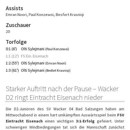
Assists
Emran Noori
,
Paul Konzewoi
,
Besfort Krasniqi
Zuschauer
20
Torfolge
0:1 (6')
Olti Sylejmani
(Paul Konzewoi)
1:1 (12')
FS Ein. Eisenach
1:2 (55')
Olti Sylejmani
(Emran Noori)
1:3 (61')
Olti Sylejmani
(Besfort Krasniqi)
Starker Auftritt nach der Pause – Wacker
D2 ringt Eintracht Eisenach nieder
Die D2-Junioren des SV Wacker 04 Bad Salzungen haben am
Mittwochabend in einem hart umkämpften Auswärtsspiel beim
FSV
Eintracht Eisenach
einen wichtigen
3:1-Erfolg
gefeiert. Unter
schwierigen Windbedingungen tat sich die Mannschaft zunächst