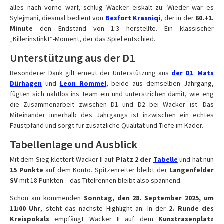
alles nach vorne warf, schlug Wacker eiskalt zu: Wieder war es
Sylejmani, diesmal bedient von
Besfort Krasniqi
, der in der
60.+1.
Minute
den Endstand von 1:3 herstellte. Ein klassischer
„Killerinstinkt“-Moment, der das Spiel entschied.
Unterstützung aus der D1
Besonderer Dank gilt erneut der Unterstützung aus
der D1
.
Mats
Dürhagen
und
Leon Rommel
, beide aus demselben Jahrgang,
fügten sich nahtlos ins Team ein und unterstrichen damit, wie eng
die Zusammenarbeit zwischen D1 und D2 bei Wacker ist. Das
Miteinander innerhalb des Jahrgangs ist inzwischen ein echtes
Faustpfand und sorgt für zusätzliche Qualität und Tiefe im Kader.
Tabellenlage und Ausblick
Mit dem Sieg klettert Wacker II auf
Platz 2 der
Tabelle
und hat nun
15 Punkte
auf dem Konto. Spitzenreiter bleibt der
Langenfelder
SV
mit 18 Punkten – das Titelrennen bleibt also spannend.
Schon am kommenden
Sonntag, den 28. September 2025, um
11:00 Uhr
, steht das nächste Highlight an: In der
2. Runde des
Kreispokals
empfängt Wacker II auf dem
Kunstrasenplatz