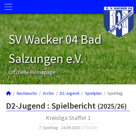
SV Wacker 04 Bad
Salzungen e.V.
Offizielle Homepage
Nachwuchs
Archiv
D2-Jugend
Spielplan
Spieltag
D2-Jugend :
Spielbericht
(2025/26)
Kreisliga Staffel 1
7. Spieltag - 24.09.2025
17:30 Uhr