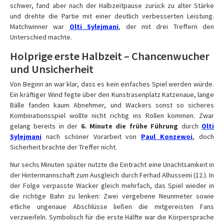
schwer, fand aber nach der Halbzeitpause zurück zu alter Stärke
und drehte die Partie mit einer deutlich verbesserten Leistung.
Matchwinner war
Olti Sylejmani
, der mit drei Treffern den
Unterschied machte.
Holprige erste Halbzeit – Chancenwucher
und Unsicherheit
Von Beginn an war klar, dass es kein einfaches Spiel werden würde.
Ein kräftiger Wind fegte über den Kunstrasenplatz Katzenaue, lange
Bälle fanden kaum Abnehmer, und Wackers sonst so sicheres
Kombinationsspiel wollte nicht richtig ins Rollen kommen. Zwar
gelang bereits in der
6. Minute die frühe Führung
durch
Olti
Sylejmani
nach schöner Vorarbeit von
Paul Konzewoi
, doch
Sicherheit brachte der Treffer nicht.
Nur sechs Minuten später nutzte die Eintracht eine Unachtsamkeit in
der Hintermannschaft zum Ausgleich durch Ferhad Alhusseini (12.). In
der Folge verpasste Wacker gleich mehrfach, das Spiel wieder in
die richtige Bahn zu lenken: Zwei vergebene Neunmeter sowie
etliche ungenaue Abschlüsse ließen die mitgereisten Fans
verzweifeln. Symbolisch für die erste Hälfte war die Körpersprache