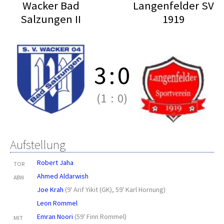
Wacker Bad
Langenfelder SV
Salzungen II
1919
3
:
0
(1
:
0)
Aufstellung
Robert Jaha
TOR
Ahmed Aldarwish
ABW
Joe Krah
(
9' Arif Yikit (GK)
,
59' Karl Hornung
)
Leon Rommel
Emran Noori
(
59' Finn Rommel
)
MIT