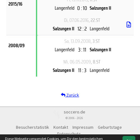
2015/16
0 : 10
Langenfeld
Salzungen II
Di, 07.06.2016
, 22.ST
12 : 2
Salzungen II
Langenfeld
Sa, 13.09.2008
, 3.ST
2008/09
3 : 11
Langenfeld
Salzungen II
Mi, 06.05.2009
, 8.ST
11 : 3
Salzungen II
Langenfeld
Zurück
soccero.de
© 2006 - 2026
Besucherstatistik
Kontakt
Impressum
Geburtstage
Datenschutz
Diese Webseite verwendet Cookies, um Dir den bestmöglichen