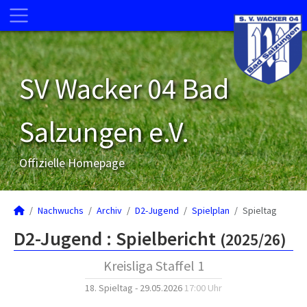
SV Wacker 04 Bad
Salzungen e.V.
Offizielle Homepage
Nachwuchs
Archiv
D2-Jugend
Spielplan
Spieltag
D2-Jugend :
Spielbericht
(2025/26)
Kreisliga Staffel 1
18. Spieltag - 29.05.2026
17:00 Uhr