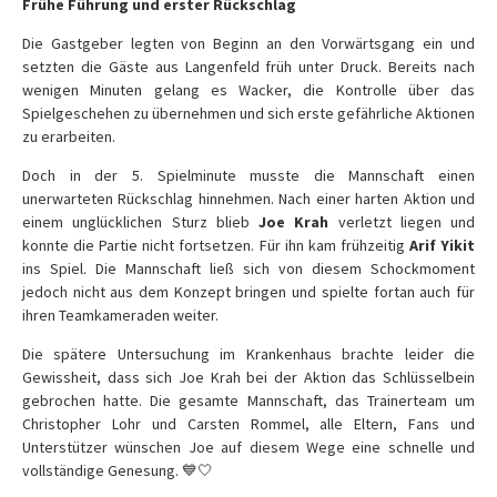
Frühe Führung und erster Rückschlag
Die Gastgeber legten von Beginn an den Vorwärtsgang ein und
setzten die Gäste aus Langenfeld früh unter Druck. Bereits nach
wenigen Minuten gelang es Wacker, die Kontrolle über das
Spielgeschehen zu übernehmen und sich erste gefährliche Aktionen
zu erarbeiten.
Doch in der 5. Spielminute musste die Mannschaft einen
unerwarteten Rückschlag hinnehmen. Nach einer harten Aktion und
einem unglücklichen Sturz blieb
Joe Krah
verletzt liegen und
konnte die Partie nicht fortsetzen. Für ihn kam frühzeitig
Arif Yikit
ins Spiel. Die Mannschaft ließ sich von diesem Schockmoment
jedoch nicht aus dem Konzept bringen und spielte fortan auch für
ihren Teamkameraden weiter.
Die spätere Untersuchung im Krankenhaus brachte leider die
Gewissheit, dass sich Joe Krah bei der Aktion das Schlüsselbein
gebrochen hatte. Die gesamte Mannschaft, das Trainerteam um
Christopher Lohr und Carsten Rommel, alle Eltern, Fans und
Unterstützer wünschen Joe auf diesem Wege eine schnelle und
vollständige Genesung. 💙🤍