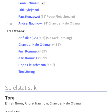
Leon Schmeiß
C
Olti Sylejmani
Paul Konzewoi
(
59' Pepe Fleischmann
)
Andrej Naumow
(
34' Chawder Halo Othman
)
STU
Ersatzbank
Arif Yikit (GK)
(
9')
(
59' Karl Hornung
)
Chawder Halo Othman
(
34')
Finn Rommel
(
59')
Karl Hornung
(
59')
Pepe Fleischmann
(
59')
Tim Löwing
Spielstatistik
Tore
Emran Noori
,
Andrej Naumow
,
Chawder Halo Othman