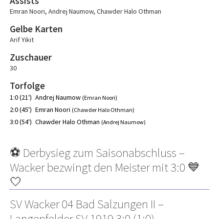
Assists
Emran Noori
,
Andrej Naumow
,
Chawder Halo Othman
Gelbe Karten
Arif Yikit
Zuschauer
30
Torfolge
1:0 (21')
Andrej Naumow
(Emran Noori)
2:0 (45')
Emran Noori
(Chawder Halo Othman)
3:0 (54')
Chawder Halo Othman
(Andrej Naumow)
⚽ Derbysieg zum Saisonabschluss –
Wacker bezwingt den Meister mit 3:0 💙
🤍
SV Wacker 04 Bad Salzungen II –
Langenfelder SV 1919 3:0 (1:0)