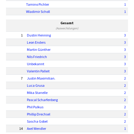
Tamino Pichler
1
Wladimir Scholl
1
Gesamt
(Auswechslungen)
1
Dustin Henning
3
Leon Enders
3
Martin Günther
3
Nils Friedrich
3
Unbekannt
3
Valentin Palleit
3
7
Justin Maximilian.
2
Luca Grusa
2
Mika Stanelle
2
Pascal Scharfenberg
2
Phil Pulkus
2
Phillip Drechsel
2
Sascha Gobel
2
14
Axel Wendler
1