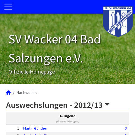
SV Wacker 04 Bad
Salzungen e.V.
Offizielle Homepage
Nachwuchs
Auswechslungen -
2012/13
A-Jugend
(Auswechslungen)
1
Martin Günther
3