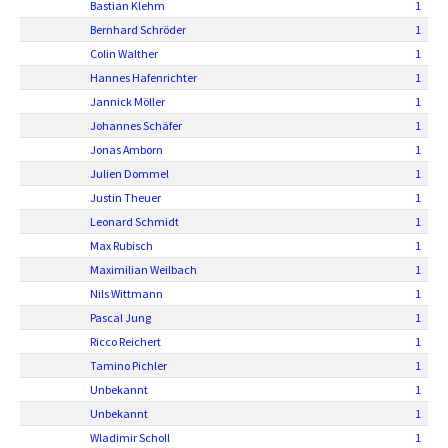
Bastian Klehm
1
Bernhard Schröder
1
Colin Walther
1
Hannes Hafenrichter
1
Jannick Möller
1
Johannes Schäfer
1
Jonas Amborn
1
Julien Dommel
1
Justin Theuer
1
Leonard Schmidt
1
Max Rubisch
1
Maximilian Weilbach
1
Nils Wittmann
1
Pascal Jung
1
Ricco Reichert
1
Tamino Pichler
1
Unbekannt
1
Unbekannt
1
Wladimir Scholl
1