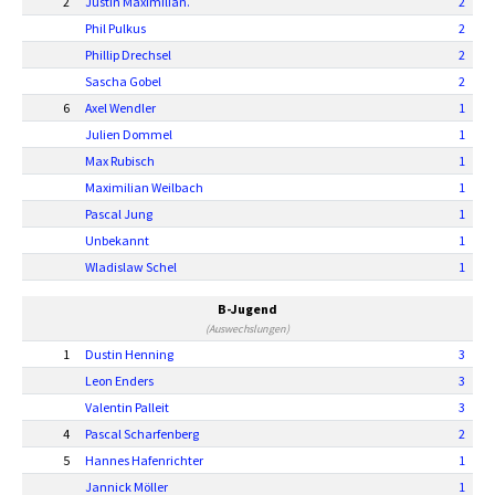
2
Justin Maximilian.
2
Phil Pulkus
2
Phillip Drechsel
2
Sascha Gobel
2
6
Axel Wendler
1
Julien Dommel
1
Max Rubisch
1
Maximilian Weilbach
1
Pascal Jung
1
Unbekannt
1
Wladislaw Schel
1
B-Jugend
(Auswechslungen)
1
Dustin Henning
3
Leon Enders
3
Valentin Palleit
3
4
Pascal Scharfenberg
2
5
Hannes Hafenrichter
1
Jannick Möller
1