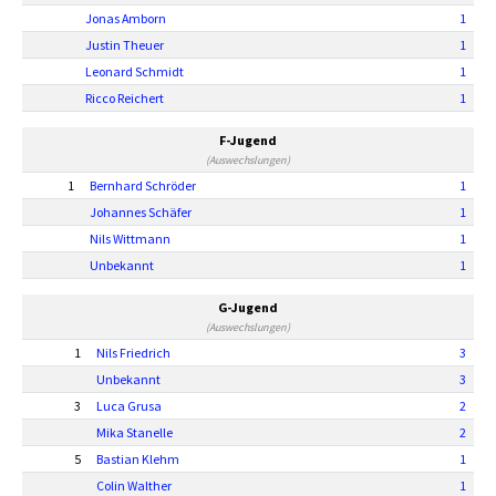
Jonas Amborn
1
Justin Theuer
1
Leonard Schmidt
1
Ricco Reichert
1
F-Jugend
(Auswechslungen)
1
Bernhard Schröder
1
Johannes Schäfer
1
Nils Wittmann
1
Unbekannt
1
G-Jugend
(Auswechslungen)
1
Nils Friedrich
3
Unbekannt
3
3
Luca Grusa
2
Mika Stanelle
2
5
Bastian Klehm
1
Colin Walther
1