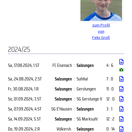
zum Profil
von
Felix Groß
2024/25
Sa, 17.08.2024
, 1.ST
FC Eisenach
:
Salzungen
4 : 6
(
)
Sa, 24.08.2024
, 2.ST
Salzungen
:
Suhltal
7 : 0
Fr, 30.08.2024
, 1.R
Salzungen
:
Gerstungen
11 : 0
So, 01.09.2024
, 3.ST
Salzungen
:
SG Gerstunge II
12 : 0
Sa, 07.09.2024
, 4.ST
SG E'Hausen
:
Salzungen
3 : 1
Sa, 14.09.2024
, 5.ST
Salzungen
:
SG Marksuhl
12 : 2
Do, 19.09.2024
, 2.R
Völkersh.
:
Salzungen
0 : 14