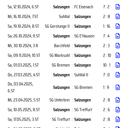
Sa, 12.10.2024
, 6.ST
Salzungen
:
FC Eisenach
7 : 2
Mi, 16.10.2024
, 7.ST
Suhltal
:
Salzungen
2 : 8
Sa, 19.10.2024
, 8.ST
SG Gerstunge II
:
Salzungen
1 : 16
Sa, 26.10.2024
, 9.ST
Salzungen
:
SG E'Hausen
7 : 4
Mi, 30.10.2024
, 3.R
Barchfeld
:
Salzungen
2 : 3
Sa, 09.11.2024
, 10.ST
SG Marksuhl
:
Salzungen
2 : 10
Sa, 01.03.2025
, 1.ST
SG Bremen
:
Salzungen
10 : 1
Do, 27.03.2025
, 4.ST
Salzungen
:
Suhltal II
7 : 0
Do, 03.04.2025
,
Salzungen
:
SG Bremen
1 : 9
6.ST
Mi, 23.04.2025
, 5.ST
SG Unterbrei
:
Salzungen
2 : 8
Sa, 10.05.2025
, 8.ST
Salzungen
:
SG Treffurt
2 : 6
Sa, 17.05.2025
, 3.ST
SG Treffurt
:
Salzungen
2 : 8