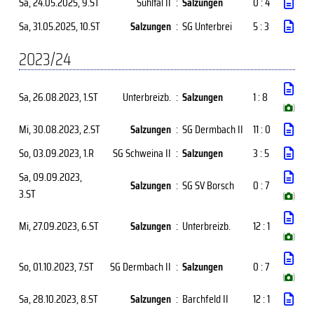
Sa, 24.05.2025
, 9.ST
Suhltal II
:
Salzungen
0 : 4
Sa, 31.05.2025
, 10.ST
Salzungen
:
SG Unterbrei
5 : 3
2023/24
Sa, 26.08.2023
, 1.ST
Unterbreizb.
:
Salzungen
1 : 8
(
)
Mi, 30.08.2023
, 2.ST
Salzungen
:
SG Dermbach II
11 : 0
So, 03.09.2023
, 1.R
SG Schweina II
:
Salzungen
3 : 5
Sa, 09.09.2023
,
Salzungen
:
SG SV Borsch
0 : 7
3.ST
(
)
Mi, 27.09.2023
, 6.ST
Salzungen
:
Unterbreizb.
12 : 1
(
)
So, 01.10.2023
, 7.ST
SG Dermbach II
:
Salzungen
0 : 7
(
)
Sa, 28.10.2023
, 8.ST
Salzungen
:
Barchfeld II
12 : 1