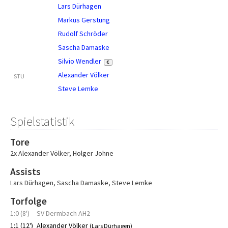
Lars Dürhagen
Markus Gerstung
Rudolf Schröder
Sascha Damaske
Silvio Wendler
C
Alexander Völker
STU
Steve Lemke
Spielstatistik
Tore
2x Alexander Völker
,
Holger Johne
Assists
Lars Dürhagen
,
Sascha Damaske
,
Steve Lemke
Torfolge
1:0 (8')
SV Dermbach AH2
1:1 (12')
Alexander Völker
(Lars Dürhagen)