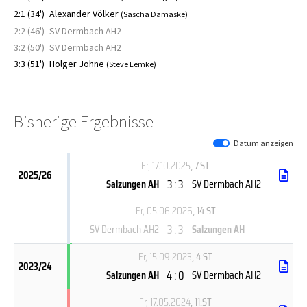
2:1 (34')
Alexander Völker
(Sascha Damaske)
2:2 (46')
SV Dermbach AH2
3:2 (50')
SV Dermbach AH2
3:3 (51')
Holger Johne
(Steve Lemke)
Bisherige Ergebnisse
Datum anzeigen
Fr, 17.10.2025
, 7.ST
2025/26
3 : 3
Salzungen AH
SV Dermbach AH2
Fr, 05.06.2026
, 14.ST
3 : 3
SV Dermbach AH2
Salzungen AH
Fr, 15.09.2023
, 4.ST
2023/24
4 : 0
Salzungen AH
SV Dermbach AH2
Fr, 17.05.2024
, 11.ST