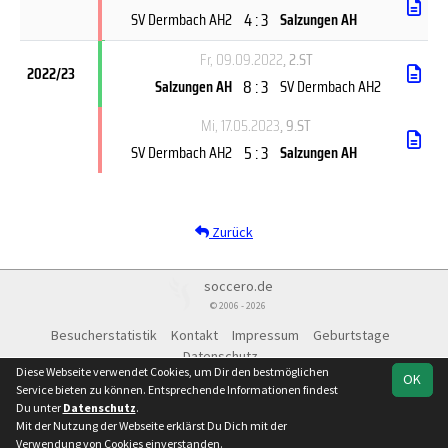
4 : 3
SV Dermbach AH2
Salzungen AH
Fr, 09.09.2022
, 2.ST
2022/23
8 : 3
Salzungen AH
SV Dermbach AH2
Mi, 17.05.2023
, 9.ST
5 : 3
SV Dermbach AH2
Salzungen AH
Zurück
soccero.de
© 2006 - 2026
Besucherstatistik
Kontakt
Impressum
Geburtstage
Datenschutz
Diese Webseite verwendet Cookies, um Dir den bestmöglichen
OK
Service bieten zu können. Entsprechende Informationen findest
Du unter
Datenschutz
.
Mit der Nutzung der Webseite erklärst Du Dich mit der
Team
Kreisliga Ü35 -
Spielplan
Statistik
Verwendung von Cookies einverstanden.