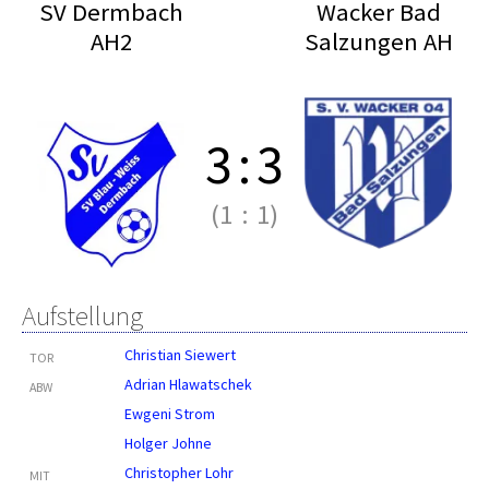
SV Dermbach
Wacker Bad
AH2
Salzungen AH
3
:
3
(1
:
1)
Aufstellung
Christian Siewert
TOR
Adrian Hlawatschek
ABW
Ewgeni Strom
Holger Johne
Christopher Lohr
MIT