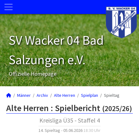
SV Wacker 04 Bad
Salzungen e.V.
Offizielle Homepage
Männer
Archiv
Alte Herren
Spielplan
Spieltag
Alte Herren :
Spielbericht
(2025/26)
Kreisliga Ü35 - Staffel 4
14. Spieltag - 05.06.2026
18:30 Uhr