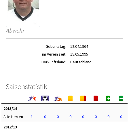
Abwehr
Geburtstag:
12.04.1964
im Verein seit:
19.05.1995
Herkunftsland:
Deutschland
Saisonstatistik
2013/14
Alte Herren
1
0
0
0
0
0
0
0
2012/13