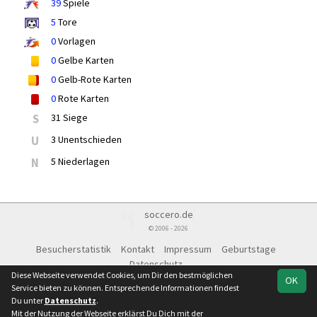
39
Spiele
5
Tore
0
Vorlagen
0
Gelbe Karten
0
Gelb-Rote Karten
0
Rote Karten
S
31 Siege
U
3 Unentschieden
N
5 Niederlagen
soccero.de
© 2006 - 2026
Besucherstatistik
Kontakt
Impressum
Geburtstage
Datenschutz
Diese Webseite verwendet Cookies, um Dir den bestmöglichen
OK
Service bieten zu können. Entsprechende Informationen findest
Du unter
Datenschutz
.
Mit der Nutzung der Webseite erklärst Du Dich mit der