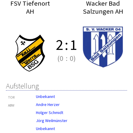
FSV Tiefenort
Wacker Bad
AH
Salzungen AH
2
:
1
(0
:
0)
Aufstellung
Unbekannt
TOR
Andre Herzer
ABW
Holger Schmidt
Jörg Weilmünster
Unbekannt