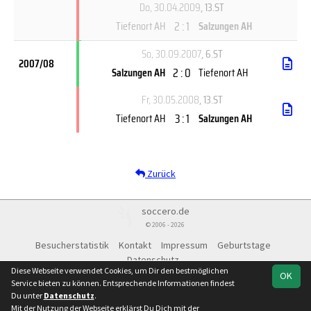
Do, 30.04.2009
, 13.ST
2 : 1
Tiefenort AH
Salzungen AH
So, 30.09.2007
, 6.ST
2007/08
2 : 0
Salzungen AH
Tiefenort AH
Fr, 30.05.2008
, 13.ST
3 : 1
Tiefenort AH
Salzungen AH
Zurück
soccero.de
© 2006 - 2026
Besucherstatistik
Kontakt
Impressum
Geburtstage
Datenschutz
Diese Webseite verwendet Cookies, um Dir den bestmöglichen
OK
Service bieten zu können. Entsprechende Informationen findest
Du unter
Datenschutz
.
Mit der Nutzung der Webseite erklärst Du Dich mit der