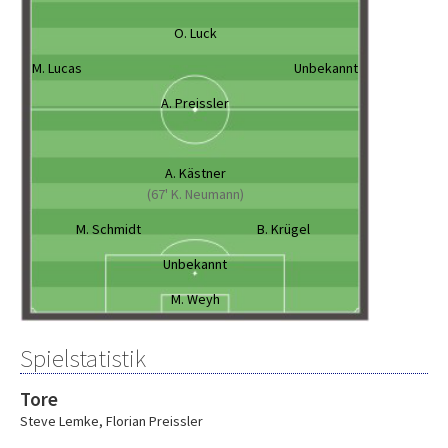
O. Luck
M. Lucas
Unbekannt
A. Preissler
A. Kästner
(67' K. Neumann)
M. Schmidt
B. Krügel
Unbekannt
M. Weyh
Spielstatistik
Tore
Steve Lemke
,
Florian Preissler