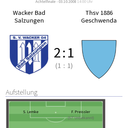
Achtelfinale - 03.10.2008
14:00 Uhr
Wacker Bad
Thsv 1886
Salzungen
Geschwenda
2
:
1
(1
:
1)
Aufstellung
S. Lemke
F. Preissler
(57' Unbekannt)