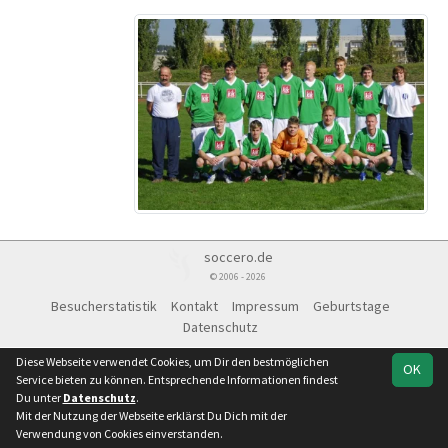
soccero.de
© 2006 - 2026
Besucherstatistik
Kontakt
Impressum
Geburtstage
Datenschutz
Diese Webseite verwendet Cookies, um Dir den bestmöglichen
OK
Service bieten zu können. Entsprechende Informationen findest
Du unter
Datenschutz
.
Mit der Nutzung der Webseite erklärst Du Dich mit der
Team
Kreisliga
Spielplan
Statistik
Verwendung von Cookies einverstanden.