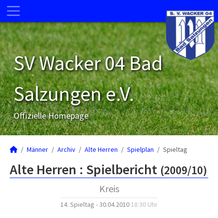
SV Wacker 04 Bad
Salzungen e.V.
Offizielle Homepage
Männer
Archiv
Alte Herren
Spielplan
Spieltag
Alte Herren :
Spielbericht
(2009/10)
Kreis
14. Spieltag - 30.04.2010
18:30 Uhr