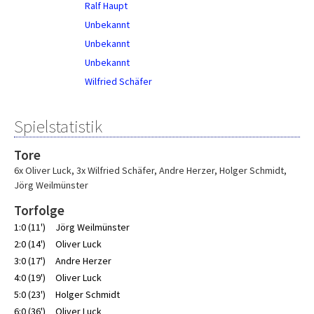
Ralf Haupt
Unbekannt
Unbekannt
Unbekannt
Wilfried Schäfer
Spielstatistik
Tore
6x Oliver Luck
,
3x Wilfried Schäfer
,
Andre Herzer
,
Holger Schmidt
,
Jörg Weilmünster
Torfolge
1:0 (11')
Jörg Weilmünster
2:0 (14')
Oliver Luck
3:0 (17')
Andre Herzer
4:0 (19')
Oliver Luck
5:0 (23')
Holger Schmidt
6:0 (36')
Oliver Luck