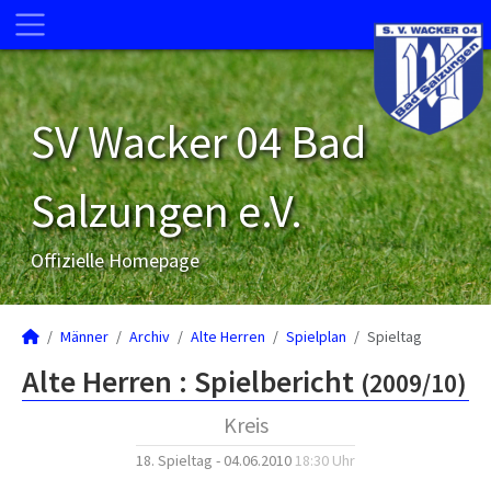
SV Wacker 04 Bad
Salzungen e.V.
Offizielle Homepage
Männer
Archiv
Alte Herren
Spielplan
Spieltag
Alte Herren :
Spielbericht
(2009/10)
Kreis
18. Spieltag - 04.06.2010
18:30 Uhr