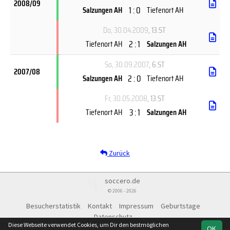
2008/09
1 : 0
Salzungen AH
Tiefenort AH
Do, 30.04.2009
, 13.ST
2 : 1
Tiefenort AH
Salzungen AH
So, 30.09.2007
, 6.ST
2007/08
2 : 0
Salzungen AH
Tiefenort AH
Fr, 30.05.2008
, 13.ST
3 : 1
Tiefenort AH
Salzungen AH
Zurück
soccero.de
© 2006 - 2026
Besucherstatistik
Kontakt
Impressum
Geburtstage
Datenschutz
Diese Webseite verwendet Cookies, um Dir den bestmöglichen
OK