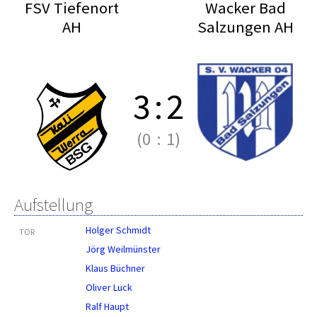
FSV Tiefenort
Wacker Bad
AH
Salzungen AH
3
:
2
(0
:
1)
Aufstellung
Holger Schmidt
TOR
Jörg Weilmünster
Klaus Büchner
Oliver Luck
Ralf Haupt