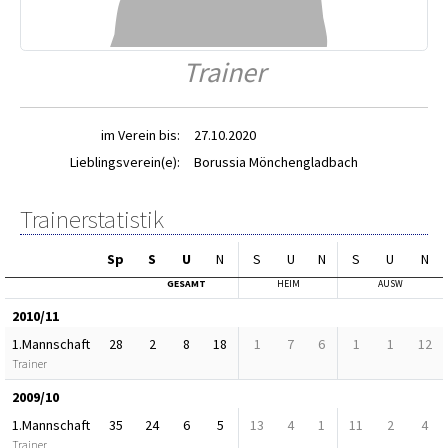
Trainer
im Verein bis:
27.10.2020
Lieblingsverein(e):
Borussia Mönchengladbach
Trainerstatistik
Sp
S
U
N
S
U
N
S
U
N
GESAMT
HEIM
AUSW
2010/11
1.Mannschaft
28
2
8
18
1
7
6
1
1
12
Trainer
2009/10
1.Mannschaft
35
24
6
5
13
4
1
11
2
4
Trainer