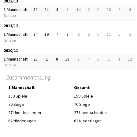
2012/13
1.Mannschaft
32
24
4
4
14
2
0
10
2
4
Betreuer
2011/12
1.Mannschaft
34
19
7
8
8
2
6
11
5
2
Betreuer
2010/11
1.Mannschaft
28
2
8
18
1
7
6
1
1
12
Betreuer
Zusammenfassung
1.Mannschaft
Gesamt
159 Spiele
159 Spiele
70 Siege
70 Siege
27 Unentschieden
27 Unentschieden
62 Niederlagen
62 Niederlagen