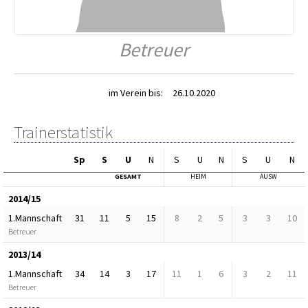
Betreuer
im Verein bis:
26.10.2020
Trainerstatistik
Sp
S
U
N
S
U
N
S
U
N
GESAMT
HEIM
AUSW
2014/15
1.Mannschaft
31
11
5
15
8
2
5
3
3
10
Betreuer
2013/14
1.Mannschaft
34
14
3
17
11
1
6
3
2
11
Betreuer