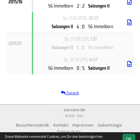
2015/16
2 : 2
SG Immelborn
Salzungen II
So, 17.04.2016
, 20.ST
4 : 0
Salzungen II
SG Immelborn
So, 07.08.2011
, 1.ST
2011/12
5 : 0
Salzungen II
SG Immelborn
So, 30.10.2011
, 14.ST
0 : 5
SG Immelborn
Salzungen II
Zurück
soccero.de
© 2006 - 2026
Besucherstatistik
Kontakt
Impressum
Geburtstage
Datenschutz
Diese Webseite verwendet Cookies, um Dir den bestmöglichen
OK