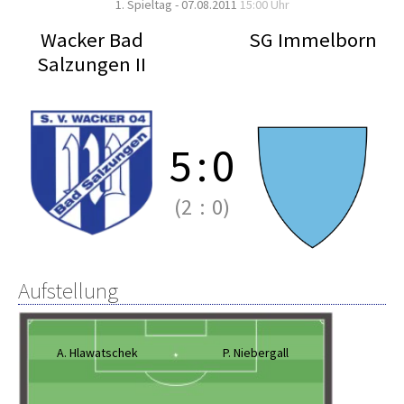
1. Spieltag - 07.08.2011
15:00 Uhr
Wacker Bad
SG Immelborn
Salzungen II
5
:
0
(2
:
0)
Aufstellung
A. Hlawatschek
P. Niebergall