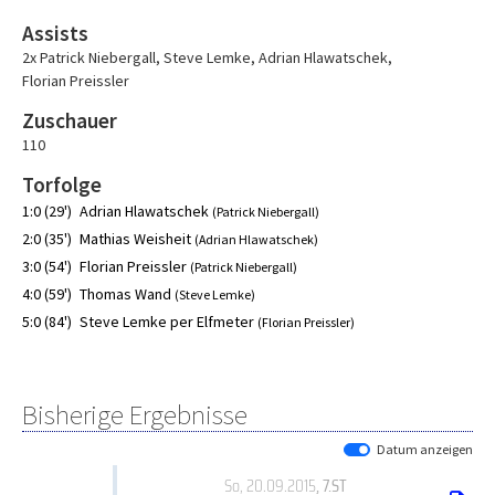
Assists
2x Patrick Niebergall
,
Steve Lemke
,
Adrian Hlawatschek
,
Florian Preissler
Zuschauer
110
Torfolge
1:0 (29')
Adrian Hlawatschek
(Patrick Niebergall)
2:0 (35')
Mathias Weisheit
(Adrian Hlawatschek)
3:0 (54')
Florian Preissler
(Patrick Niebergall)
4:0 (59')
Thomas Wand
(Steve Lemke)
5:0 (84')
Steve Lemke per Elfmeter
(Florian Preissler)
Bisherige Ergebnisse
Datum anzeigen
So, 20.09.2015
, 7.ST