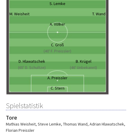
S. Lemke
M. Weisheit
T. Wand
A. Völker
C. Groß
(40' F. Preissler)
D. Hlawatschek
B. Krügel
(65' D. Schultze)
(46' Unbekannt)
A. Preissler
C. Stern
Spielstatistik
Tore
Mathias Weisheit
,
Steve Lemke
,
Thomas Wand
,
Adrian Hlawatschek
,
Florian Preissler