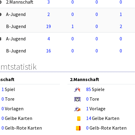
0
2.Mannschaft
3
0
0
0
9
A-Jugend
2
0
0
1
B-Jugend
19
1
0
2
8
A-Jugend
4
0
0
0
B-Jugend
16
0
0
0
mtstatistik
schaft
2.Mannschaft
1
Spiel
85
Spiele
0
Tore
0
Tore
0
Vorlagen
1
Vorlage
0
Gelbe Karten
14
Gelbe Karten
0
Gelb-Rote Karten
0
Gelb-Rote Karten