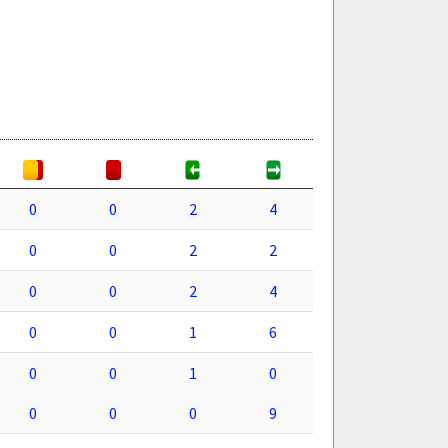
0
0
2
4
0
0
2
2
0
0
2
4
0
0
1
6
0
0
1
0
0
0
0
9