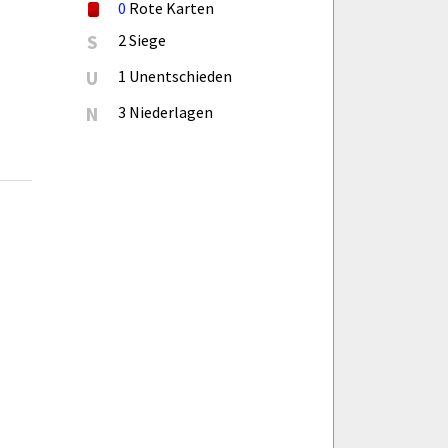
0
Rote Karten
S
2 Siege
U
1 Unentschieden
N
3 Niederlagen