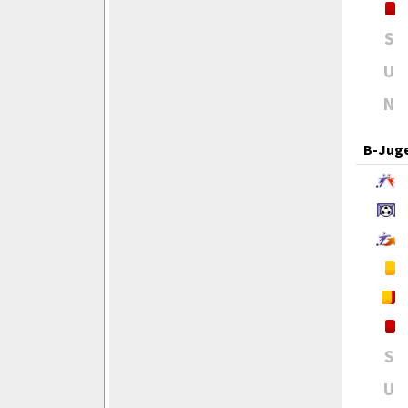
S
U
N
B-Jug
S
U