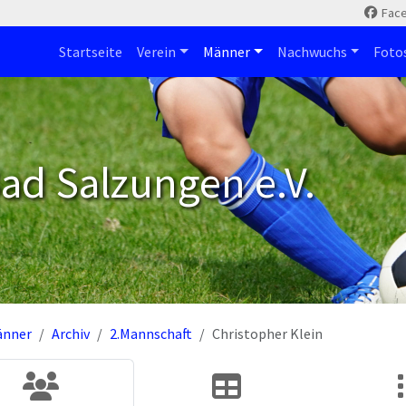
Fac
Startseite
Verein
Männer
Nachwuchs
Foto
ad Salzungen e.V.
änner
Archiv
2.Mannschaft
Christopher Klein