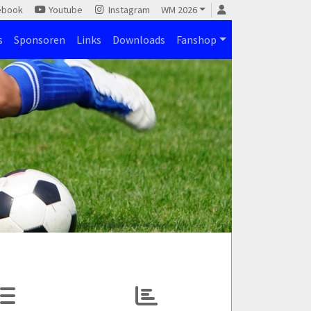
ebook
Youtube
Instagram
WM 2026
s
Sponsoren
Links
Downloads
Fanshop