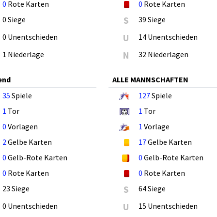
0
Rote Karten
0
Rote Karten
0 Siege
S
39 Siege
0 Unentschieden
U
14 Unentschieden
1 Niederlage
N
32 Niederlagen
end
ALLE MANNSCHAFTEN
35
Spiele
127
Spiele
1
Tor
1
Tor
0
Vorlagen
1
Vorlage
2
Gelbe Karten
17
Gelbe Karten
0
Gelb-Rote Karten
0
Gelb-Rote Karten
0
Rote Karten
0
Rote Karten
23 Siege
S
64 Siege
0 Unentschieden
U
15 Unentschieden