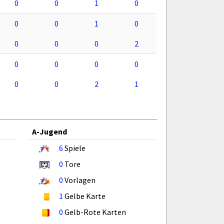
0
0
1
0
0
0
1
0
0
0
0
2
0
0
0
0
0
0
2
1
A-Jugend
6
Spiele
0
Tore
0
Vorlagen
1
Gelbe Karte
0
Gelb-Rote Karten