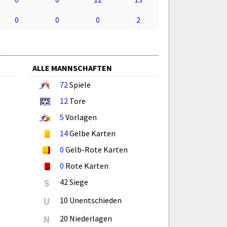
0
0
0
2
ALLE MANNSCHAFTEN
72
Spiele
12
Tore
5
Vorlagen
14
Gelbe Karten
0
Gelb-Rote Karten
0
Rote Karten
S
42 Siege
U
10 Unentschieden
N
20 Niederlagen