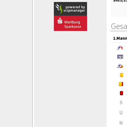
Gesa
1.Mann
S
U
N