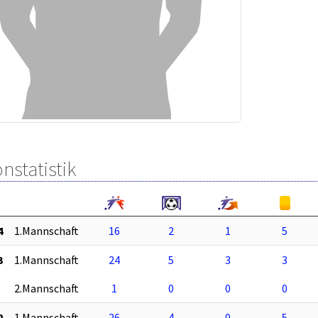
nstatistik
4
1.Mannschaft
16
2
1
5
3
1.Mannschaft
24
5
3
3
2.Mannschaft
1
0
0
0
2
1.Mannschaft
26
4
0
5