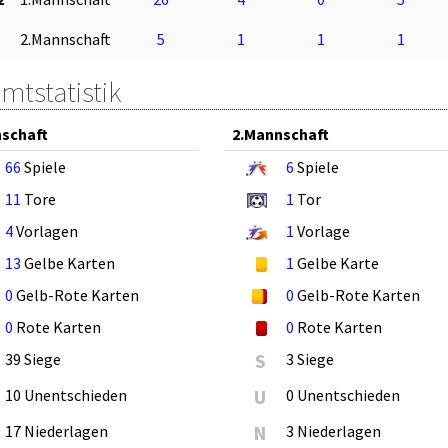
2.Mannschaft
5
1
1
1
mtstatistik
schaft
2.Mannschaft
66
Spiele
6
Spiele
11
Tore
1
Tor
4
Vorlagen
1
Vorlage
13
Gelbe Karten
1
Gelbe Karte
0
Gelb-Rote Karten
0
Gelb-Rote Karten
0
Rote Karten
0
Rote Karten
39 Siege
S
3 Siege
10 Unentschieden
U
0 Unentschieden
17 Niederlagen
N
3 Niederlagen