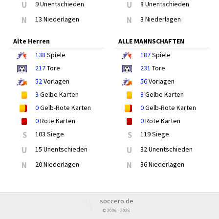
U
9 Unentschieden
U
8 Unentschieden
N
13 Niederlagen
N
3 Niederlagen
Alte Herren
ALLE MANNSCHAFTEN
138
Spiele
187
Spiele
217
Tore
231
Tore
52
Vorlagen
56
Vorlagen
3
Gelbe Karten
8
Gelbe Karten
0
Gelb-Rote Karten
0
Gelb-Rote Karten
0
Rote Karten
0
Rote Karten
S
103 Siege
S
119 Siege
U
15 Unentschieden
U
32 Unentschieden
N
20 Niederlagen
N
36 Niederlagen
soccero.de
© 2006 - 2026