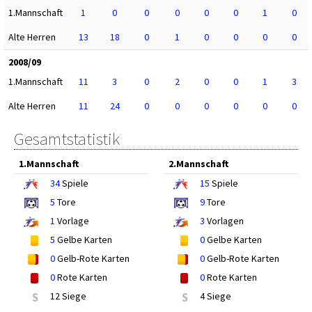
1.Mannschaft
1
0
0
0
0
0
1
0
Alte Herren
13
18
0
1
0
0
0
0
2008/09
1.Mannschaft
11
3
0
2
0
0
1
3
Alte Herren
11
24
0
0
0
0
0
0
Gesamtstatistik
1.Mannschaft
2.Mannschaft
34
Spiele
15
Spiele
5
Tore
9
Tore
1
Vorlage
3
Vorlagen
5
Gelbe Karten
0
Gelbe Karten
0
Gelb-Rote Karten
0
Gelb-Rote Karten
0
Rote Karten
0
Rote Karten
S
12 Siege
S
4 Siege