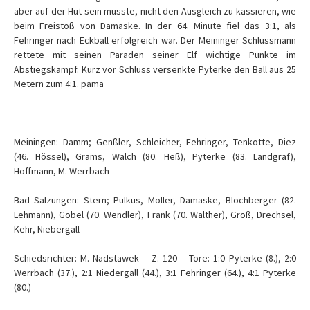
aber auf der Hut sein musste, nicht den Ausgleich zu kassieren, wie
beim Freistoß von Damaske. In der 64. Minute fiel das 3:1, als
Fehringer nach Eckball erfolgreich war. Der Meininger Schlussmann
rettete mit seinen Paraden seiner Elf wichtige Punkte im
Abstiegskampf. Kurz vor Schluss versenkte Pyterke den Ball aus 25
Metern zum 4:1. pama
Meiningen: Damm; Genßler, Schleicher, Fehringer, Tenkotte, Diez
(46. Hössel), Grams, Walch (80. Heß), Pyterke (83. Landgraf),
Hoffmann, M. Werrbach
Bad Salzungen: Stern; Pulkus, Möller, Damaske, Blochberger (82.
Lehmann), Gobel (70. Wendler), Frank (70. Walther), Groß, Drechsel,
Kehr, Niebergall
Schiedsrichter: M. Nadstawek – Z. 120 – Tore: 1:0 Pyterke (8.), 2:0
Werrbach (37.), 2:1 Niedergall (44.), 3:1 Fehringer (64.), 4:1 Pyterke
(80.)