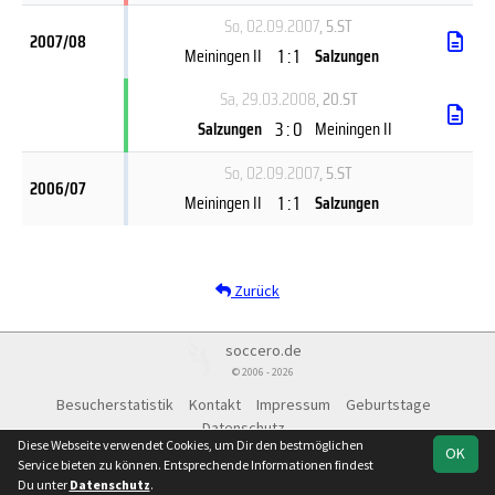
So, 02.09.2007
, 5.ST
2007/08
1 : 1
Meiningen II
Salzungen
Sa, 29.03.2008
, 20.ST
3 : 0
Salzungen
Meiningen II
So, 02.09.2007
, 5.ST
2006/07
1 : 1
Meiningen II
Salzungen
Zurück
soccero.de
© 2006 - 2026
Besucherstatistik
Kontakt
Impressum
Geburtstage
Datenschutz
Diese Webseite verwendet Cookies, um Dir den bestmöglichen
OK
Service bieten zu können. Entsprechende Informationen findest
Du unter
Datenschutz
.