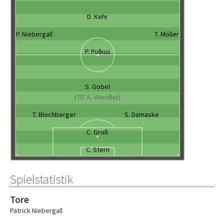
D. Kehr
P. Niebergall
T. Möller
P. Pulkus
S. Gobel
(70' A. Wendler)
T. Blochberger
S. Damaske
C. Groß
C. Stern
Spielstatistik
Tore
Patrick Niebergall