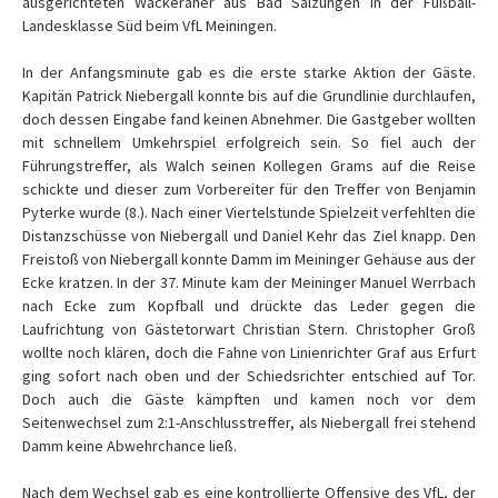
ausgerichteten Wackeraner aus Bad Salzungen in der Fußball-
Landesklasse Süd beim VfL Meiningen.
In der Anfangsminute gab es die erste starke Aktion der Gäste.
Kapitän Patrick Niebergall konnte bis auf die Grundlinie durchlaufen,
doch dessen Eingabe fand keinen Abnehmer. Die Gastgeber wollten
mit schnellem Umkehrspiel erfolgreich sein. So fiel auch der
Führungstreffer, als Walch seinen Kollegen Grams auf die Reise
schickte und dieser zum Vorbereiter für den Treffer von Benjamin
Pyterke wurde (8.). Nach einer Viertelstunde Spielzeit verfehlten die
Distanzschüsse von Niebergall und Daniel Kehr das Ziel knapp. Den
Freistoß von Niebergall konnte Damm im Meininger Gehäuse aus der
Ecke kratzen. In der 37. Minute kam der Meininger Manuel Werrbach
nach Ecke zum Kopfball und drückte das Leder gegen die
Laufrichtung von Gästetorwart Christian Stern. Christopher Groß
wollte noch klären, doch die Fahne von Linienrichter Graf aus Erfurt
ging sofort nach oben und der Schiedsrichter entschied auf Tor.
Doch auch die Gäste kämpften und kamen noch vor dem
Seitenwechsel zum 2:1-Anschlusstreffer, als Niebergall frei stehend
Damm keine Abwehrchance ließ.
Nach dem Wechsel gab es eine kontrollierte Offensive des VfL, der