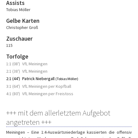
Assists
Tobias Möller
Gelbe Karten
Christopher Groß
Zuschauer
115
Torfolge
1:1 (08')
VfL Meiningen
2:1 (38')
VfL Meiningen
2:1 (44')
Patrick Niebergall
(Tobias Möller)
3:1 (64')
VfL Meiningen per Kopfball
4:1 (80')
VfL Meiningen per Freistoss
+++ mit dem allerletztem Aufgebot
angetreten +++
Meiningen – Eine 1:4-Auswärtsniederlage kassierten die offensiv