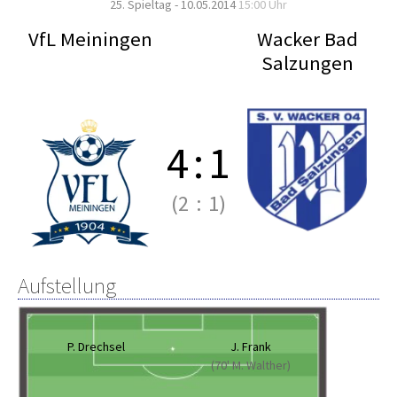
25. Spieltag - 10.05.2014
15:00 Uhr
VfL Meiningen
Wacker Bad
Salzungen
4
:
1
(2
:
1)
Aufstellung
P. Drechsel
J. Frank
(70' M. Walther)