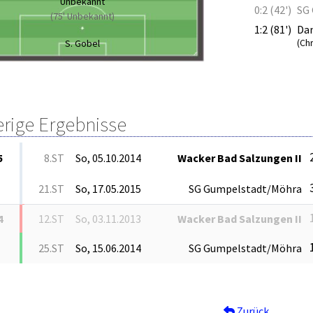
Unbekannt
0:2 (42')
SG 
(75' Unbekannt)
1:2 (81')
Dan
S. Gobel
(Ch
erige Ergebnisse
5
8.ST
So, 05.10.2014
Wacker Bad Salzungen II
21.ST
So, 17.05.2015
SG Gumpelstadt/Möhra
4
12.ST
So, 03.11.2013
Wacker Bad Salzungen II
25.ST
So, 15.06.2014
SG Gumpelstadt/Möhra
Zurück