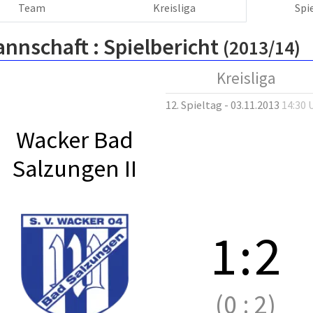
Team
Kreisliga
Spi
annschaft :
Spielbericht
(2013/14)
Kreisliga
12. Spieltag - 03.11.2013
14:30 
Wacker Bad
Salzungen II
1
:
2
(0
:
2)