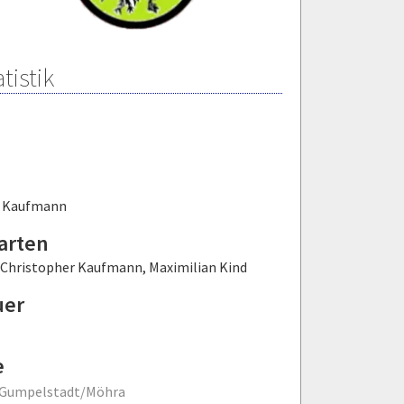
tistik
r Kaufmann
arten
Christopher Kaufmann
,
Maximilian Kind
uer
e
 Gumpelstadt/Möhra