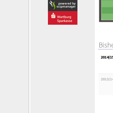
Bish
2014/1
2013/1