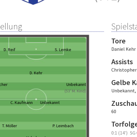
tellung
Spielsta
Tore
Daniel Kehr
D. Reif
S. Lemke
Assists
Christophe
D. Kehr
Gelbe K
scher
Unbekannt
Unbekannt
,
(53' M. Kind)
Zuscha
C. Kaufmann
Unbekannt
60
Torfolg
T. Möller
P. Leimbach
0:1 (14')
SG