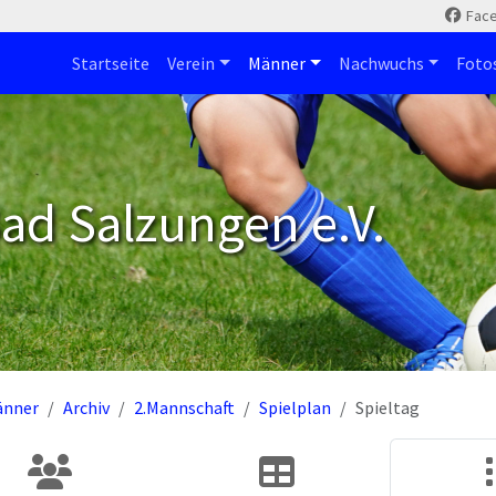
Fac
Startseite
Verein
Männer
Nachwuchs
Foto
ad Salzungen e.V.
änner
Archiv
2.Mannschaft
Spielplan
Spieltag