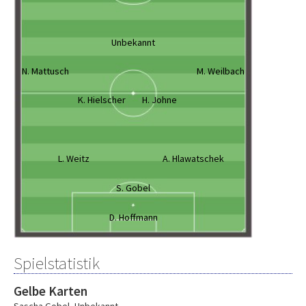
Unbekannt
N. Mattusch
M. Weilbach
K. Hielscher
H. Johne
L. Weitz
A. Hlawatschek
S. Gobel
D. Hoffmann
Spielstatistik
Gelbe Karten