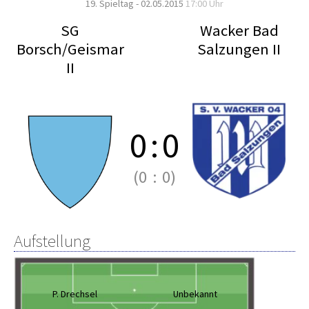
19. Spieltag - 02.05.2015
17:00 Uhr
SG
Wacker Bad
Borsch/Geismar
Salzungen II
II
0
:
0
(0
:
0)
Aufstellung
P. Drechsel
Unbekannt