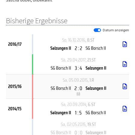
Sascha Gobel
,
Unbekannt
Bisherige Ergebnisse
Datum anzeigen
So, 16.10.2016
, 8.ST
2016/17
2 : 2
Salzungen II
SG Borsch II
Sa, 29.04.2017
, 21.ST
3 : 4
SG Borsch II
Salzungen II
Sa, 05.09.2015
, 1.R
2015/16
2 : 0
SG Borsch II
Salzungen II
(
U
)
Sa, 20.09.2014
, 6.ST
2014/15
1 : 5
Salzungen II
SG Borsch II
Sa, 02.05.2015
, 19.ST
0 : 0
SG Borsch II
Salzungen II