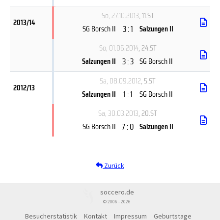
So, 27.10.2013
, 11.ST
2013/14
3 : 1
SG Borsch II
Salzungen II
So, 01.06.2014
, 24.ST
3 : 3
Salzungen II
SG Borsch II
Sa, 08.09.2012
, 5.ST
2012/13
1 : 1
Salzungen II
SG Borsch II
Sa, 30.03.2013
, 20.ST
7 : 0
SG Borsch II
Salzungen II
Zurück
soccero.de
© 2006 - 2026
Besucherstatistik
Kontakt
Impressum
Geburtstage