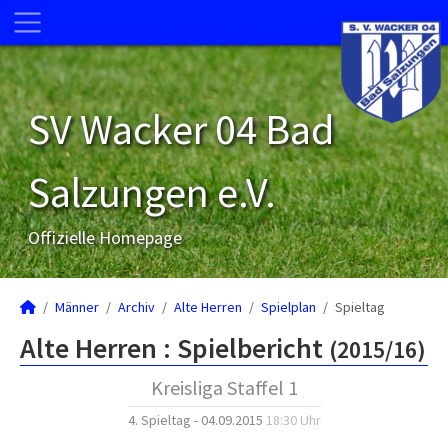
SV Wacker 04 Bad
Salzungen e.V.
Offizielle Homepage
Männer
Archiv
Alte Herren
Spielplan
Spieltag
Alte Herren :
Spielbericht
(2015/16)
Kreisliga Staffel 1
4. Spieltag - 04.09.2015
18:30 Uhr