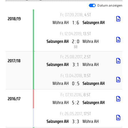
Datum anzeigen
Fr, 07.09.2018
, 4.ST
2018/19
1 : 6
Möhra AH
Salzungen AH
Fr, 12.04.2019
, 13.ST
2 : 0
Salzungen AH
Möhra AH
(
U
)
Fr, 25.08.2017
, 2.ST
2017/18
3 : 1
Salzungen AH
Möhra AH
Fr, 13.04.2018
, 11.ST
0 : 5
Möhra AH
Salzungen AH
Fr, 07.10.2016
, 8.ST
2016/17
5 : 2
Möhra AH
Salzungen AH
Fr, 26.05.2017
, 17.ST
3 : 3
Salzungen AH
Möhra AH