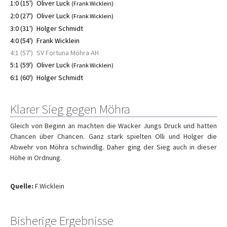
1:0 (15')
Oliver Luck
(Frank Wicklein)
2:0 (27')
Oliver Luck
(Frank Wicklein)
3:0 (31')
Holger Schmidt
4:0 (54')
Frank Wicklein
4:1 (57')
SV Fortuna Möhra AH
5:1 (59')
Oliver Luck
(Frank Wicklein)
6:1 (60')
Holger Schmidt
Klarer Sieg gegen Möhra
Gleich von Beginn an machten die Wacker Jungs Druck und hatten
Chancen über Chancen. Ganz stark spielten Olli und Holger die
Abwehr von Möhra schwindlig. Daher ging der Sieg auch in dieser
Höhe in Ordnung.
Quelle:
F.Wicklein
Bisherige Ergebnisse