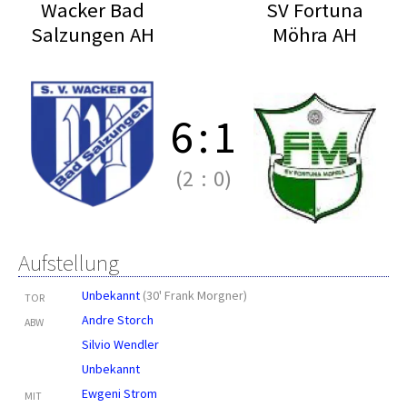
Wacker Bad
SV Fortuna
Salzungen AH
Möhra AH
6
:
1
(2
:
0)
Aufstellung
Unbekannt
(
30' Frank Morgner
)
TOR
Andre Storch
ABW
Silvio Wendler
Unbekannt
Ewgeni Strom
MIT