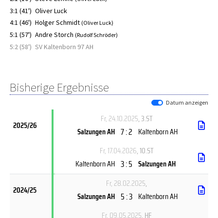
3:1 (41')
Oliver Luck
4:1 (46')
Holger Schmidt
(Oliver Luck)
5:1 (57')
Andre Storch
(Rudolf Schröder)
5:2 (58')
SV Kaltenborn 97 AH
Bisherige Ergebnisse
Datum anzeigen
Fr, 24.10.2025
, 3.ST
2025/26
7 : 2
Salzungen AH
Kaltenborn AH
Fr, 17.04.2026
, 10.ST
3 : 5
Kaltenborn AH
Salzungen AH
Fr, 28.02.2025
,
2024/25
5 : 3
Salzungen AH
Kaltenborn AH
Fr, 09.05.2025
, HF