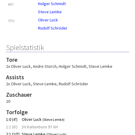
Holger Schmidt
MIT
Steve Lemke
Oliver Luck
STU
Rudolf Schröder
Spielstatistik
Tore
2x Oliver Luck
,
Andre Storch
,
Holger Schmidt
,
Steve Lemke
Assists
2x Oliver Luck
,
Steve Lemke
,
Rudolf Schröder
Zuschauer
20
Torfolge
1:0 (4')
Oliver Luck
(Steve Lemke)
1:1 (6')
SV Kaltenborn 97 AH
2:1 (10')
Steve Lemke
(Oliver Luck)