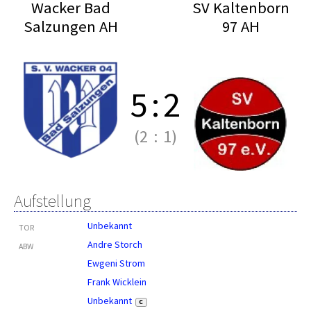
Wacker Bad
SV Kaltenborn
Salzungen AH
97 AH
5
:
2
(2
:
1)
Aufstellung
Unbekannt
TOR
Andre Storch
ABW
Ewgeni Strom
Frank Wicklein
Unbekannt
C